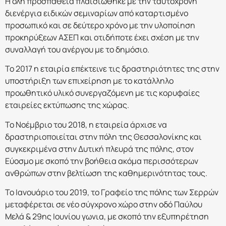
Η όλη προσπάθεια πλαισιώθηκε με την ταυτόχρονη
διενέργια ειδικών σεμιναρίων από καταρτισμένο
προσωπικό και σε δεύτερο χρόνο με την υλοποίηση
προκηρύξεων ΑΣΕΠ και οτιδήποτε έχει σχέση με την
συναλλαγή του ανέργου με το δημόσιο.
Το 2017 η εταιρία επέκτεινε τις δραστηριότητες της στην
υποστήριξη των επιχείρηση με το κατάλληλο
προωθητικό υλικό συνεργαζόμενη με τις κορυφαίες
εταιρείες εκτύπωσης της χώρας.
Το Νοέμβριο του 2018, η εταιρεία άρχισε να
δραστηριοποιείται στην πόλη της Θεσσαλονίκης και
συγκεκριμένα στην Δυτική πλευρά της πόλης, στον
Εύοσμο με σκοπό την βοήθεια ακόμα περισσότερων
ανθρώπων στην βελτίωση της καθημερινότητας τους.
Το Ιανουάριο του 2019, το Γραφείο της πόλης των Σερρών
μεταφέρεται σε νέο σύγχρονο χώρο στην οδό Παύλου
Μελά & 29ης Ιουνίου γωνια, με σκοπό την εξυπηρέτηση