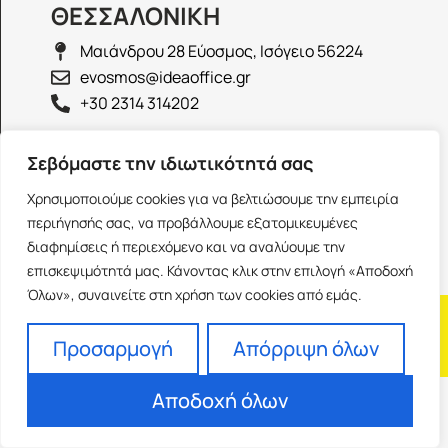
ΘΕΣΣΑΛΟΝΙΚΗ
Μαιάνδρου 28 Εύοσμος, Ισόγειο 56224
evosmos@ideaoffice.gr
+30 2314 314202
ΙΩΑΝΝΙΝΑ
Σεβόμαστε την ιδιωτικότητά σας
Γεώργιου Καραϊσκάκη 38, Ισόγειο 45444
Χρησιμοποιούμε cookies για να βελτιώσουμε την εμπειρία
ioannina@ideaoffice.gr
περιήγησής σας, να προβάλλουμε εξατομικευμένες
+30 26516 08616
διαφημίσεις ή περιεχόμενο και να αναλύουμε την
επισκεψιμότητά μας. Κάνοντας κλικ στην επιλογή «Αποδοχή
Όλων», συναινείτε στη χρήση των cookies από εμάς.
Η εταιρία
Προσωπικά δεδομένα
Franchise
Όροι Χρήσης
Προσαρμογή
Απόρριψη όλων
Αποδοχή όλων
Powered by