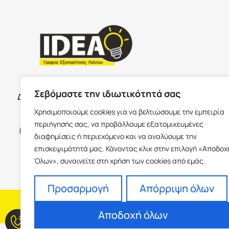
ΣΕΡΡΕ
ΩΡΑΡΙΟ ΚΑΤΑΣΤΗΜΑΤΩΝ
Σεβόμαστε την ιδιωτικότητά σας
Δευτέρα με Παρασκευή 09:00-17:00
Παύλου Με
Χρησιμοποιούμε cookies για να βελτιώσουμε την εμπειρία
Ισόγειο 6
περιήγησής σας, να προβάλλουμε εξατομικευμένες
info@idea
διαφημίσεις ή περιεχόμενο και να αναλύουμε την
+30 23213
επισκεψιμότητά μας. Κάνοντας κλικ στην επιλογή «Αποδοχ
Όλων», συναινείτε στη χρήση των cookies από εμάς.
Προσαρμογή
Απόρριψη όλων
H εταιρεία
Fra
Αποδοχή όλων