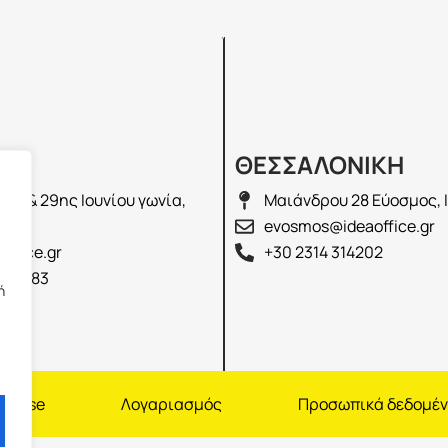
Σ
ΘΕΣΣΑΛΟΝΙΚΗ
λά & 29ης Ιουνίου γωνία,
Μαιάνδρου 28 Εύοσμος, 
2100
evosmos@ideaoffice.gr
office.gr
+30 2314 314202
 02583
ή
nchise
Λογαριασμός
Προσωπικά δεδομέ