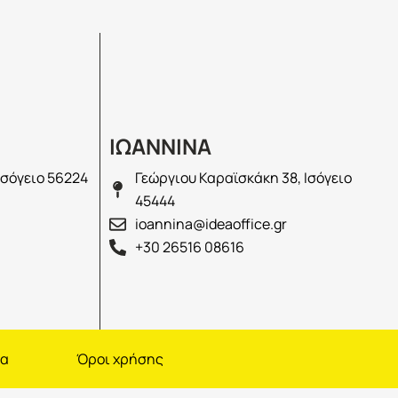
ΙΩΑΝΝΙΝΑ
Ισόγειο 56224
Γεώργιου Καραϊσκάκη 38, Ισόγειο
45444
ioannina@ideaoffice.gr
+30 26516 08616
να
Όροι χρήσης