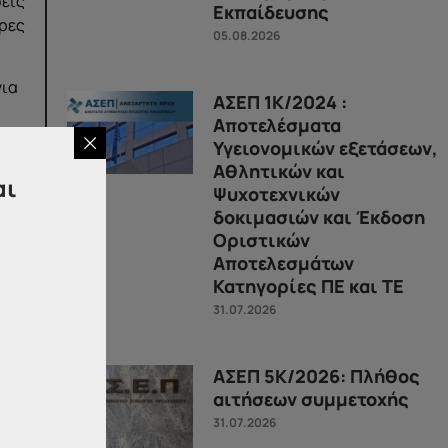
σεις
Εκπαίδευσης
ορες
05.08.2026
για
ΑΣΕΠ 1Κ/2024 :
Αποτελέσματα
Υγειονομικών εξετάσεων,
ω
Αθλητικών και
της
αι
Ψυχοτεχνικών
Β
δοκιμασιών και Έκδοση
Οριστικών
υ
Αποτελεσμάτων
νοι
Κατηγορίες ΠΕ και ΤΕ
31.07.2026
00
ΑΣΕΠ 5Κ/2026: Πλήθος
ού
αιτήσεων συμμετοχής
31.07.2026