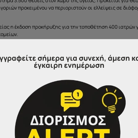
τημα 3.500 θέσεις στον χώρο της υγείας. Πρόκειται για θέ
ηγοριών προκειμένου να περιοριστούν οι ελλείψεις σε διάφ
είας η έκδοση προκήρυξης για την τοποθέτηση 400 ιατρών 
κομείων.
ς νοσηλευτικού προσωπικού. Η όλη διαδικασία θα γίνει μέσ
σε διάφορα νοσοκομεία της χώρας. Παράλληλα, στα χέρια 
γγραφείτε σήμερα για συνεχή, άμεση κ
ήρυξη, που θα αφορά την πρόσληψη 200 διασωστών στο ΕΚΑ
έγκαιρη ενημέρωση
υ ΠΕΔΥ, προωθείται η τοποθέτηση στις διάφορες μονάδες το
άτρων. Με την ανακοίνωση της προκήρυξης, οι ενδιαφερόμε
ις τους.
ώσει τον αριθμό των 3.500 προσλήψεων είναι αυτή των 1.0
λαίσιο προκειμένου να μπορέσει να λειτουργήσει ο νέος
 επόμενους μήνες. Όπως ανακοινώθηκε στο πλαίσιο του θεσμ