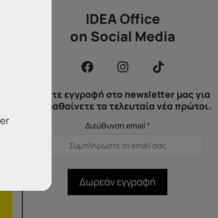
IDEA Office
on Social Media
Κάντε εγγραφή στο newsletter μας για
να μαθαίνετε τα τελευταία νέα πρώτοι.
er
Διεύθυνση email
*
Δωρεάν εγγραφή