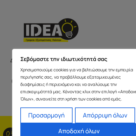
ΣΕΡΡΕ
ΩΡΑΡΙΟ ΚΑΤΑΣΤΗΜΑΤΩΝ
Σεβόμαστε την ιδιωτικότητά σας
Δευτέρα με Παρασκευή 09:00-17:00
Παύλου Με
Χρησιμοποιούμε cookies για να βελτιώσουμε την εμπειρία
Ισόγειο 6
περιήγησής σας, να προβάλλουμε εξατομικευμένες
info@idea
διαφημίσεις ή περιεχόμενο και να αναλύουμε την
+30 23213
επισκεψιμότητά μας. Κάνοντας κλικ στην επιλογή «Αποδοχ
Όλων», συναινείτε στη χρήση των cookies από εμάς.
Προσαρμογή
Απόρριψη όλων
H εταιρεία
Fra
Αποδοχή όλων