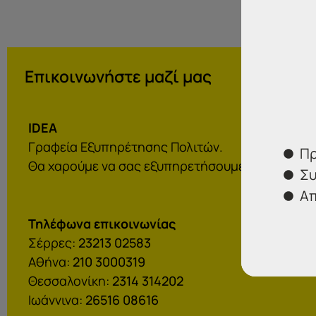
Επικοινωνήστε μαζί μας
IDEA
Γραφεία Εξυπηρέτησης Πολιτών.
Πρ
Θα χαρούμε να σας εξυπηρετήσουμε:
Συ
Απ
Τηλέφωνα επικοινωνίας
Σέρρες:
23213 02583
Αθήνα:
210 3000319
Θεσσαλονίκη:
2314 314202
Ιωάννινα:
26516 08616