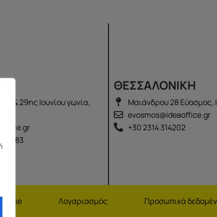
Σ
ΘΕΣΣΑΛΟΝΙΚΗ
λά & 29ης Ιουνίου γωνία,
Μαιάνδρου 28 Εύοσμος, 
2100
evosmos@ideaoffice.gr
office.gr
+30 2314 314202
 02583
ή
nchise
Λογαριασμός
Προσωπικά δεδομέ