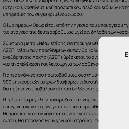
Με διαδοχικές προκηρύξεις θα καλυφθούν το επόμενο διάσ
ιατρικού, νοσηλευτικού προσωπικού αλλά και ειδικών κατ
υπηρεσίες του συγκεκριμένου χώρου.
Θέμα ημερών θεωρείται από την ηγεσία του υπουργείου Υγ
τις ανάγκες της δευτεροβάθμιας υγείας, δηλαδή των νοσο
Σύμφωνα με τα
«Νέα»
επίσης θα προκηρυχθούν 1.000 θέσει
ΑΣΕΠ. Μέσω των προσλήψεων αυτών θα καλυφθούν ανάγκες 
Ε
ανεξάρτητης Αρχής (ΑΣΕΠ) βρίσκεται το αίτημα για προκ
για τη στελέχωση και λειτουργία των ασθενοφόρων.
Για τις ανάγκες του πρωτοβάθμιου συστήματος υγείας, το
900 επικουρικών ιατρών διαφόρων ειδικοτήτων και οδοντι
θα πρέπει να υποβάλουν αίτηση δηλώνοντας τις προτιμήσε
Η τελευταία μεγάλη προκήρυξη που αναμένεται να συμπληρ
οικογενειακών ιατρών, για την οποία προωθείται ήδη νέο π
θεσμός και για τον λόγο αυτό αναμένεται να εκδοθεί τους
αυτού, θα προσληφθούν γενικοί ιατροί και παθολόγοι.