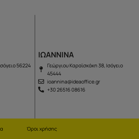
ΙΩΑΝΝΙΝΑ
Ισόγειο 56224
Γεώργιου Καραϊσκάκη 38, Ισόγειο
45444
ioannina@ideaoffice.gr
+30 26516 08616
να
Όροι χρήσης