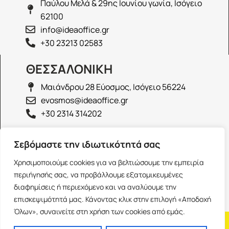
Παύλου Μελά & 29ης Ιουνίου γωνία, Ισόγειο
62100
info@ideaoffice.gr
+30 23213 02583
ΘΕΣΣΑΛΟΝΙΚΗ
Μαιάνδρου 28 Εύοσμος, Ισόγειο 56224
evosmos@ideaoffice.gr
+30 2314 314202
ΙΩΑΝΝΙΝΑ
Σεβόμαστε την ιδιωτικότητά σας
Γεώργιου Καραϊσκάκη 38, Ισόγειο 45444
Χρησιμοποιούμε cookies για να βελτιώσουμε την εμπειρία
ioannina@ideaoffice.gr
περιήγησής σας, να προβάλλουμε εξατομικευμένες
+30 26516 08616
διαφημίσεις ή περιεχόμενο και να αναλύουμε την
επισκεψιμότητά μας. Κάνοντας κλικ στην επιλογή «Αποδοχή
Όλων», συναινείτε στη χρήση των cookies από εμάς.
Η εταιρία
Προσωπικά δεδομένα