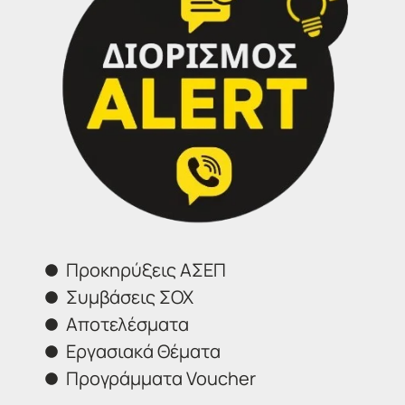
Επικοινωνήστε μαζί μας
IDEA
Γραφεία Εξυπηρέτησης Πολιτών.
Θα χαρούμε να σας εξυπηρετήσουμε:
Τηλέφωνα επικοινωνίας
Σέρρες:
23213 02583
Αθήνα:
210 3000319
Προκηρύξεις ΑΣΕΠ
Θεσσαλονίκη:
2314 314202
Συμβάσεις ΣΟΧ
Ιωάννινα:
26516 08616
Αποτελέσματα
Φόρμα επικοινωνίας
Εργασιακά Θέματα
Προγράμματα Voucher