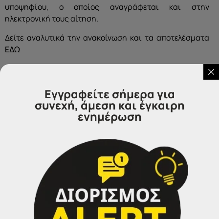
υποψηφίου, ο οποίος αναγράφεται και στην
ηλεκτρονική τους αίτηση.
Δείτε αναλυτικά την ανακοίνωση και τα αποτελέσματα
ΕΔΩ
Εγγραφείτε σήμερα για
συνεχή, άμεση και έγκαιρη
ενημέρωση
Επικοινωνήστε μαζί μας
IDEA
Γραφεία Εξυπηρέτησης Πολιτών.
Θα χαρούμε να σας εξυπηρετήσουμε:
Τηλέφωνα επικοινωνίας