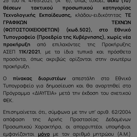
25 του Ν. 4765/2021, (Α΄ 6), όπως ισχύει,
δέκα
(10)
θέσεων τακτικού προσωπικού κατηγορίας
Τεχνολογικής Εκπαίδευσης,
κλάδου-ειδικότητας
ΤΕ
ΓΡΑΦΙΚΩΝ ΤΕΧΝΩΝ
(ΦΩΤΟΣΤΟΙΧΕΙΟΘΕΤΩΝ)
(κωδ.502),
στο Εθνικό
Τυπογραφείο (Προεδρία της Κυβέρνησης), χωρίς νέα
προκήρυξη
από επιλαχόντες της Προκήρυξης
ΑΣΕΠ
11Κ/2021
, με τα ίδια τυπικά και πρόσθετα
προσόντα, όπως ακριβώς ορίζονται στην ανωτέρω
προκήρυξη.
Ο
πίνακας διοριστέων
απεστάλη στο Εθνικό
Τυπογραφείο για δημοσίευση και θα αναρτηθεί στο
Πρόγραμμα «ΔΙΑΥΓΕΙΑ» μετά την έκδοση του σχετικού
ΦΕΚ.
Επισημαίνεται ότι, σύμφωνα με την υπ’ αριθ. 62/2004
απόφαση της Αρχής Προστασίας Δεδομένων
Προσωπικού Χαρακτήρα, οι απορριπτέοι υποψήφιοι
εμφανίζονται
μόνο
με τον αριθμό μητρώου (Α.Μ.)