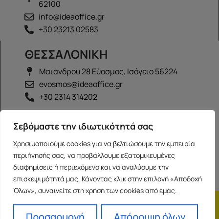
62100
info@ideaoffice.gr
+30 23213 02583
ΘΕΣΣΑΛΟΝΙΚΗ
Μαιάνδρου 28 Εύοσμος, Ισόγειο 56224
evosmos@ideaoffice.gr
+30 2314 314202
ΙΩΑΝΝΙΝΑ
Σεβόμαστε την ιδιωτικότητά σας
Γεώργιου Καραϊσκάκη 38, Ισόγειο 45444
Χρησιμοποιούμε cookies για να βελτιώσουμε την εμπειρία
ioannina@ideaoffice.gr
περιήγησής σας, να προβάλλουμε εξατομικευμένες
+30 26516 08616
διαφημίσεις ή περιεχόμενο και να αναλύουμε την
επισκεψιμότητά μας. Κάνοντας κλικ στην επιλογή «Αποδοχή
Όλων», συναινείτε στη χρήση των cookies από εμάς.
Η εταιρία
Προσωπικά δεδομένα
Franchise
Όροι Χρήσης
Προσαρμογή
Απόρριψη όλων