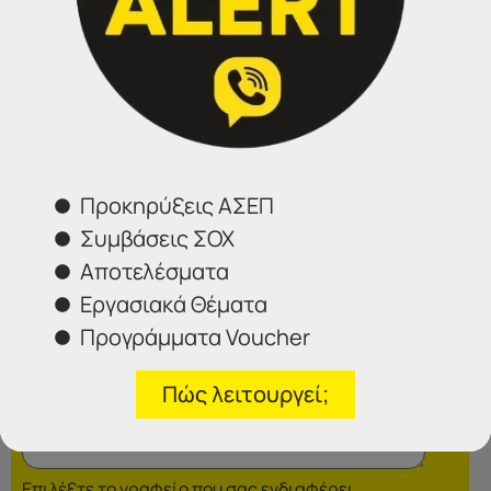
Σέρρες:
23213 02583
Αθήνα:
210 3000319
Θεσσαλονίκη:
2314 314202
Ιωάννινα:
26516 08616
Φόρμα επικοινωνίας
Προκηρύξεις ΑΣΕΠ
Συμβάσεις ΣΟΧ
Αποτελέσματα
Εργασιακά Θέματα
Προγράμματα Voucher
Πώς λειτουργεί;
Επιλέξτε το γραφείο που σας ενδιαφέρει