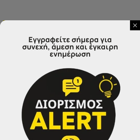
Επικοινωνήστε μαζί μας
Εγγραφείτε σήμερα για
συνεχή, άμεση και έγκαιρη
ενημέρωση
IDEA
Γραφεία Εξυπηρέτησης Πολιτών.
Θα χαρούμε να σας εξυπηρετήσουμε:
Τηλέφωνα επικοινωνίας
Σέρρες:
23213 02583
Αθήνα:
210 3000319
Θεσσαλονίκη:
2314 314202
Ιωάννινα:
26516 08616