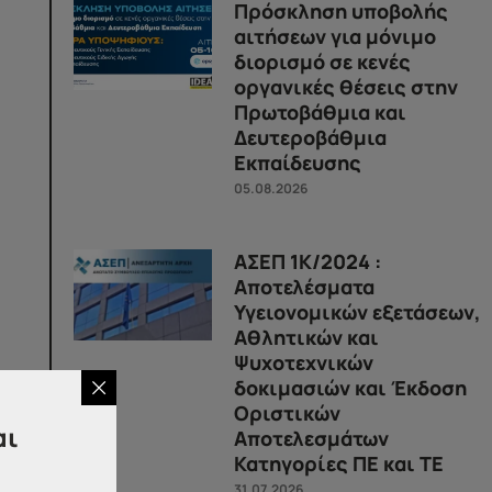
Πρόσκληση υποβολής
αιτήσεων για μόνιμο
διορισμό σε κενές
οργανικές θέσεις στην
Πρωτοβάθμια και
Δευτεροβάθμια
Εκπαίδευσης
05.08.2026
ΑΣΕΠ 1Κ/2024 :
Αποτελέσματα
Υγειονομικών εξετάσεων,
Αθλητικών και
Ψυχοτεχνικών
δοκιμασιών και Έκδοση
ν.
Οριστικών
αι
Αποτελεσμάτων
υξη,
Κατηγορίες ΠΕ και ΤΕ
31.07.2026