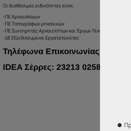
Οι διαθέσιμες ειδικότητες είναι:
-ΠΕ Αρχαιολόγων
-ΠΕ Τοπογράφων μηχανικών
-ΠΕ Συντηρητές Αρχαιοτήτων και Έργων Τέχνης
-ΔΕ Εξειδικευμένοι Εργατοτεχνίτες
Τηλέφωνα Επικοινωνίας:
IDEA Σέρρες: 23213 02583
Πρ