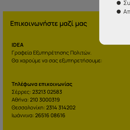
Συ
Απ
Επικοινωνήστε μαζί μας
IDEA
Γραφεία Εξυπηρέτησης Πολιτών.
Θα χαρούμε να σας εξυπηρετήσουμε:
Τηλέφωνα επικοινωνίας
Σέρρες:
23213 02583
Αθήνα:
210 3000319
Θεσσαλονίκη:
2314 314202
Ιωάννινα:
26516 08616