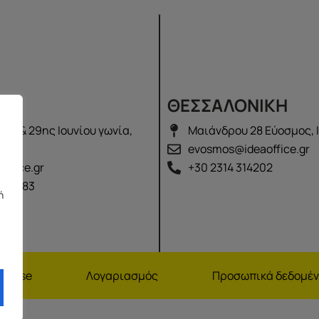
Σ
ΘΕΣΣΑΛΟΝΙΚΗ
λά & 29ης Ιουνίου γωνία,
Μαιάνδρου 28 Εύοσμος, 
2100
evosmos@ideaoffice.gr
office.gr
+30 2314 314202
 02583
ή
nchise
Λογαριασμός
Προσωπικά δεδομέ