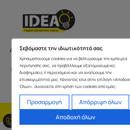
ΣΕΡΡΕ
ΩΡΑΡΙΟ ΚΑΤΑΣΤΗΜΑΤΩΝ
Σεβόμαστε την ιδιωτικότητά σας
Δευτέρα με Παρασκευή 09:00-17:00
Παύλου Με
Χρησιμοποιούμε cookies για να βελτιώσουμε την εμπειρία
Ισόγειο 6
περιήγησής σας, να προβάλλουμε εξατομικευμένες
info@idea
διαφημίσεις ή περιεχόμενο και να αναλύουμε την
+30 23213
επισκεψιμότητά μας. Κάνοντας κλικ στην επιλογή «Αποδοχ
Όλων», συναινείτε στη χρήση των cookies από εμάς.
Προσαρμογή
Απόρριψη όλων
H εταιρεία
Fra
Αποδοχή όλων