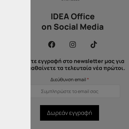
IDEA Office
on Social Media
Κάντε εγγραφή στο newsletter μας για
να μαθαίνετε τα τελευταία νέα πρώτοι.
Διεύθυνση email
*
Δωρεάν εγγραφή