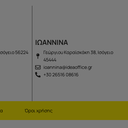
ΙΩΑΝΝΙΝΑ
Ισόγειο 56224
Γεώργιου Καραϊσκάκη 38, Ισόγειο
45444
ioannina@ideaoffice.gr
+30 26516 08616
να
Όροι χρήσης