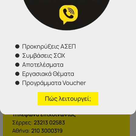
Δείτε αναλυτικά την ανακοίνωση και τα αποτελέσματα
ΕΔΩ
Προκηρύξεις ΑΣΕΠ
Επικοινωνήστε μαζί μας
Συμβάσεις ΣΟΧ
Αποτελέσματα
IDEA
Εργασιακά Θέματα
Γραφεία Εξυπηρέτησης Πολιτών.
Προγράμματα Voucher
Θα χαρούμε να σας εξυπηρετήσουμε:
Πώς λειτουργεί;
Τηλέφωνα επικοινωνίας
Σέρρες:
23213 02583
Αθήνα:
210 3000319