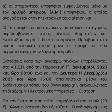
α) οι απορριπτέοι υποψήφιοι εμφανίζονται μόνο με
τον
αριθμό μητρώου (Α.Μ.)
υποψηφίου, ο οποίος
αναγράφεται στην ηλεκτρονική τους αίτηση και
β) οι υποψήφιοι που ανήκουν σε ειδικές κατηγορίες
περιλαμβάνονται στους πίνακες Διοριστέων και
Κατάταξης χωρίς ειδική επισήμανση. Πρόσβαση στα
πλήρη στοιχεία έχουν μόνο οι υποψήφιοι που
συμμετείχαν στην εν λόγω προκήρυξη.
Ενστάσεις κατά των ανωτέρω πινάκων υποβάλλονται
η
στο Α.Σ.Ε.Π. από την Παρασκευή
1
Δεκεμβρίου 2023
και ώρα 08:00
έως και την
Δευτέρα 11 Δεκεμβρίου
2023
και ώρα 15:00
αποκλειστικά μέσω του
διαδικτυακού τόπου του (www.asep.gr), ακολουθώντας
τη διαδρομή: Ηλεκτρονικές Υπηρεσίες→ Ένσταση.
Για την ένσταση απαιτείται παράβολο είκοσι ευρώ (20
€), άλλως η ένσταση δεν εξετάζεται. Ο ενδιαφερόμενος