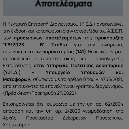
Η Κεντρική Επιτροπή Διαγωνισμού (Κ.Ε.Δ.) ανακοινώνει
την έκδοση και καταχώριση στην ιστοσελίδα του Α.Σ.Ε.Π.
των
προσωρινών αποτελεσμάτων
της
προκήρυξης
1ΓΒ/2023
–
Β’ Στάδιο
για την πλήρωση,
συνολικά,
εκατόν σαράντα μίας
(141)
θέσεων μόνιμου
προσωπικού Πανεπιστημιακής και Τεχνολογικής
Εκπαίδευσης
στην Υπηρεσία Πολιτικής Αεροπορίας
(Υ.Π.Α.) – Υπουργείο Υποδομών και
Μεταφορών,
σύμφωνα με το άρθρο 8 του ν. 4765/2021,
από επιτυχόντες του πανελλήνιου γραπτού διαγωνισμού
(Πρόσκληση/Προκήρυξη 2Γ/2022).
Επισημαίνεται ότι, σύμφωνα με την υπ’ αρ. 62/2004
απόφαση και την υπ’ αρ. 2/2020 γνωμοδότηση της
Αρχής Προστασίας Δεδομένων Προσωπικού
Χαρακτήρα: