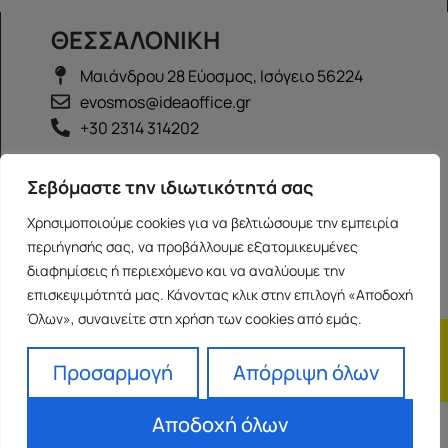
ΘΕΣΣΑΛΟΝΙΚΗ
Μαιάνδρου 28 Εύοσμος, Ισόγειο 56224
evosmos@ideaoffice.gr
+30 2314 314202
ΙΩΑΝΝΙΝΑ
Σεβόμαστε την ιδιωτικότητά σας
Γεώργιου Καραϊσκάκη 38, Ισόγειο 45444
Χρησιμοποιούμε cookies για να βελτιώσουμε την εμπειρία
ioannina@ideaoffice.gr
περιήγησής σας, να προβάλλουμε εξατομικευμένες
+30 26516 08616
διαφημίσεις ή περιεχόμενο και να αναλύουμε την
επισκεψιμότητά μας. Κάνοντας κλικ στην επιλογή «Αποδοχή
Όλων», συναινείτε στη χρήση των cookies από εμάς.
Η εταιρία
Προσωπικά δεδομένα
Franchise
Όροι Χρήσης
Προσαρμογή
Απόρριψη όλων
Αποδοχή όλων
Powered by