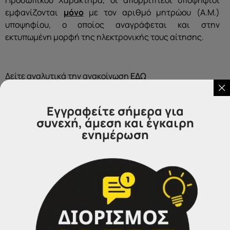
εμφανίζονται
μόνο
με τον αριθμό μητρώου (Α.Μ.)
υποψηφίου, ο οποίος αναγράφεται και στην
εκτυπωμένη μορφή της ηλεκτρονικής τους αίτησης.
Δείτε αναλυτικά την ανακοίνωση
ΕΔΩ
Εγγραφείτε σήμερα για
συνεχή, άμεση και έγκαιρη
ενημέρωση
Επικοινωνήστε μαζί μας
IDEA
Γραφεία Εξυπηρέτησης Πολιτών.
Θα χαρούμε να σας εξυπηρετήσουμε: