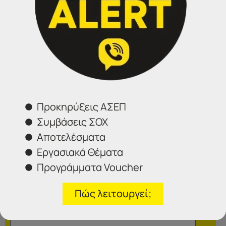
Τηλέφωνα επικοινωνίας
Σέρρες:
23213 02583
Αθήνα:
210 3000319
Θεσσαλονίκη:
2314 314202
Ιωάννινα:
26516 08616
Προκηρύξεις ΑΣΕΠ
Φόρμα επικοινωνίας
Συμβάσεις ΣΟΧ
Αποτελέσματα
Εργασιακά Θέματα
Προγράμματα Voucher
Πώς λειτουργεί;