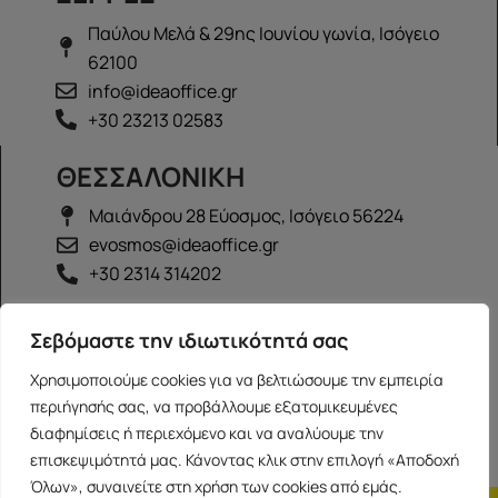
Παύλου Μελά & 29ης Ιουνίου γωνία, Ισόγειο
62100
info@ideaoffice.gr
+30 23213 02583
ΘΕΣΣΑΛΟΝΙΚΗ
Μαιάνδρου 28 Εύοσμος, Ισόγειο 56224
evosmos@ideaoffice.gr
+30 2314 314202
ΙΩΑΝΝΙΝΑ
Σεβόμαστε την ιδιωτικότητά σας
Γεώργιου Καραϊσκάκη 38, Ισόγειο 45444
Χρησιμοποιούμε cookies για να βελτιώσουμε την εμπειρία
ioannina@ideaoffice.gr
περιήγησής σας, να προβάλλουμε εξατομικευμένες
+30 26516 08616
διαφημίσεις ή περιεχόμενο και να αναλύουμε την
επισκεψιμότητά μας. Κάνοντας κλικ στην επιλογή «Αποδοχή
Όλων», συναινείτε στη χρήση των cookies από εμάς.