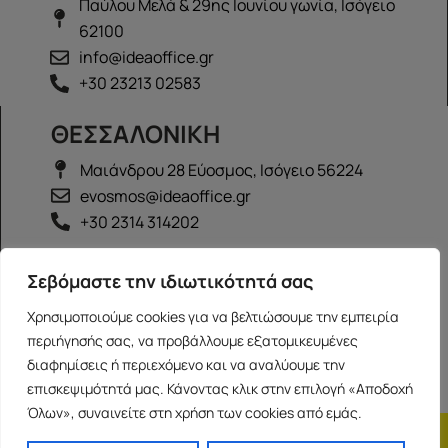
Παύλου Μελά & 29ης Ιουνίου γωνία, Ισόγειο
62100
info@ideaoffice.gr
+30 23213 02583
ΘΕΣΣΑΛΟΝΙΚΗ
Μαιάνδρου 28 Εύοσμος, Ισόγειο 56224
evosmos@ideaoffice.gr
+30 2314 314202
ΙΩΑΝΝΙΝΑ
Σεβόμαστε την ιδιωτικότητά σας
Γεώργιου Καραϊσκάκη 38, Ισόγειο 45444
Χρησιμοποιούμε cookies για να βελτιώσουμε την εμπειρία
ioannina@ideaoffice.gr
περιήγησής σας, να προβάλλουμε εξατομικευμένες
+30 26516 08616
διαφημίσεις ή περιεχόμενο και να αναλύουμε την
επισκεψιμότητά μας. Κάνοντας κλικ στην επιλογή «Αποδοχή
Όλων», συναινείτε στη χρήση των cookies από εμάς.
Η εταιρία
Προσωπικά δεδομένα