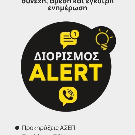
συνεχή, άμεση και έγκαιρη
ενημέρωση
Τα Γραφεία IDEA αναλαμβάνουν, κατόπιν
ραντεβού αλλά και εξ’αποστάσεως την επιτυχή
συμπλήρωση και ηλεκτρονική υποβολή της
αίτησης σας.
Επικοινωνήστε μαζί μας
IDEA
Γραφεία Εξυπηρέτησης Πολιτών.
Θα χαρούμε να σας εξυπηρετήσουμε:
Προκηρύξεις ΑΣΕΠ