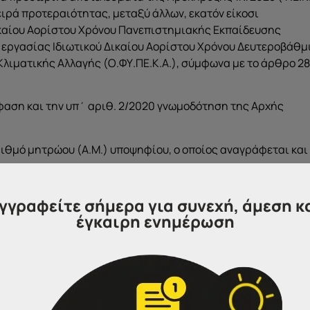
ειρά προτεραιότητας, μεταξύ άλλων, εκατόν είκοσι
ικαίου Αορίστου Χρόνου Πανεπιστημιακής Εκπαίδευσης
η εργασίας Ιδιωτικού Δικαίου Αορίστου Χρόνου Δευτεροβάθμ
λιματικής Αλλαγής (Ο.ΦΥ.ΠΕ.Κ.Α.), σύμφωνα με το άρθρο 28
όφαση και την υπ΄ αριθ. 2/2020 γνωμοδότηση της Αρχής
ριθμό μητρώου (Α.Μ.) υποψηφίου, ο οποίος αναγράφεται και
αμβάνονται στους πίνακες Διοριστέων και Κατάταξης των εν
γγραφείτε σήμερα για συνεχή, άμεση κ
αση στα πλήρη στοιχεία έχουν μόνο οι υποψήφιοι που
έγκαιρη ενημέρωση
€), άλλως η ένσταση δεν εξετάζεται. Ο ενδιαφερόμενος υποβά
 τον διαδικτυακό τόπο της Γενικής Γραμματείας
(
www.gsis.gr
)
, μέσω της εφαρμογής ηλεκτρονικού παραβόλ
ατο Συμβούλιο Επιλογής Προσωπικού (ΑΣΕΠ)».