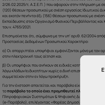
2/26.02.2025/τ. Α.Σ.Ε.Π. ) που αφορούν στην πλήρωση με σ
(120) θέσεων προσωπικού με σχέση εργασίας Ιδιωτικού Δ
και εκατόν πενήντα έξι (156) θέσεων προσωπικού με σχέσ
Εκπαίδευσης στον Οργανισμό Φυσικού Περιβάλλοντος και Κ
του ν. 4765/2021.
Επισημαίνεται ότι, σύμφωνα με την υπ’ αριθ. 62/2004 απ
Προστασίας Δεδομένων Προσωπικού Χαρακτήρα:
α) Οι απορριπτέοι υποψήφιοι εμφανίζονται μόνο με τον α
στην ηλεκτρονική τους αίτηση και
β) Οι υποψήφιοι που ανήκουν σε ειδικές κατηγορίες περιλ
Ε
λόγω κλάδων/ειδικοτήτων χωρίς ειδική επισήμανση. Πρόσβ
συμμετείχαν στην εν λόγω προκήρυξη.
Για την ένσταση απαιτείται και παράβολο είκοσι ευρώ (20
το
παράβολο το οποίο έχει προμηθευτεί ηλεκτρονικά
από
Πληροφοριακών Συστημάτων & Ψηφιακής Διακυβέρνησης
(e-Παράβολο), επιλέγοντας «Φορέας Δημοσίου» και «Ανώτ