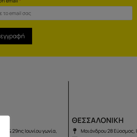
ση email
*
 εγγραφή
Σ
ΘΕΣΣΑΛΟΝΙΚΗ
λά & 29ης Ιουνίου γωνία,
Μαιάνδρου 28 Εύοσμος, 