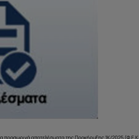
τα προσωρινά αποτελέσματα της Προκήρυξης 1Κ/2025 (Φ.Ε.Κ