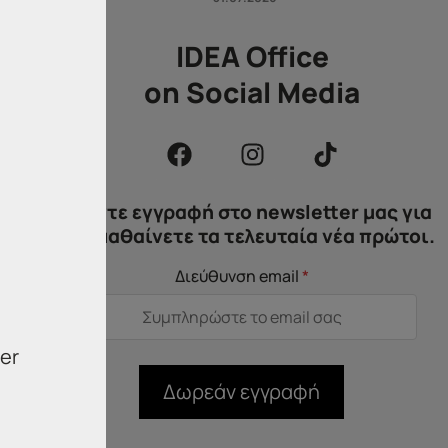
IDEA Office
on Social Media
Κάντε εγγραφή στο newsletter μας για
να μαθαίνετε τα τελευταία νέα πρώτοι.
Διεύθυνση email
*
er
Δωρεάν εγγραφή