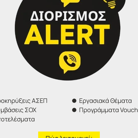
το ΑΣΕΠ από το Σάββατο 28 Φεβρουαρίου 2026
η Δευτέρα 9 Μαρτίου 2026 και ώρα 14:00.
οκηρύξεις ΑΣΕΠ
Εργασιακά Θέματα
Φόρμα επικοινωνίας
μβάσεις ΣΟΧ
Προγράμματα Vouch
οτελέσματα