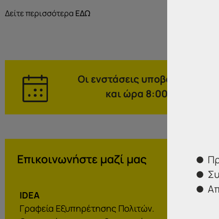
Δείτε περισσότερα
ΕΔΩ
Οι ενστάσεις υποβάλλονται σ
και ώρα 8:00 έως και τ
Επικοινωνήστε μαζί μας
Πρ
Συ
Απ
IDEA
Γραφεία Εξυπηρέτησης Πολιτών.