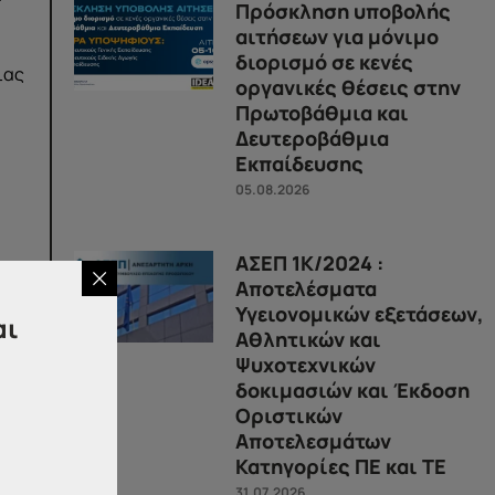
Πρόσκληση υποβολής
αιτήσεων για μόνιμο
διορισμό σε κενές
ιας
οργανικές θέσεις στην
Πρωτοβάθμια και
Δευτεροβάθμια
Εκπαίδευσης
05.08.2026
ΑΣΕΠ 1Κ/2024 :
Αποτελέσματα
Υγειονομικών εξετάσεων,
αι
Αθλητικών και
Ψυχοτεχνικών
δοκιμασιών και Έκδοση
λει
Οριστικών
Αποτελεσμάτων
ου
Κατηγορίες ΠΕ και ΤΕ
31.07.2026