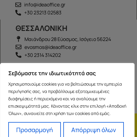
info@ideaoffice.gr
+30 23213 02583
ΘΕΣΣΑΛΟΝΙΚΗ
Μαιάνδρου 28 Εύοσμος, Ισόγειο 56224
evosmos@ideaoffice.gr
+30 2314 314202
ΙΩΑΝΝΙΝΑ
Σεβόμαστε την ιδιωτικότητά σας
Γεώργιου Καραϊσκάκη 38, Ισόγειο 45444
Χρησιμοποιούμε cookies για να βελτιώσουμε την εμπειρία
ioannina@ideaoffice.gr
περιήγησής σας, να προβάλλουμε εξατομικευμένες
+30 26516 08616
διαφημίσεις ή περιεχόμενο και να αναλύουμε την
επισκεψιμότητά μας. Κάνοντας κλικ στην επιλογή «Αποδοχή
Όλων», συναινείτε στη χρήση των cookies από εμάς.
Η εταιρία
Προσωπικά δεδομένα
Franchise
Όροι Χρήσης
Προσαρμογή
Απόρριψη όλων