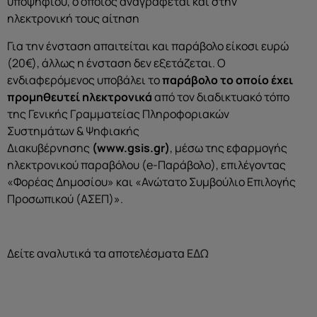
υποψηφίου, ο οποίος αναγράφεται και στην
ηλεκτρονική τους αίτηση
Για την ένσταση απαιτείται και παράβολο είκοσι ευρώ
(20€), άλλως η ένσταση δεν εξετάζεται. Ο
ενδιαφερόμενος υποβάλει το
παράβολο το οποίο έχει
προμηθευτεί ηλεκτρονικά
από τον διαδικτυακό τόπο
της Γενικής Γραμματείας Πληροφοριακών
Συστημάτων & Ψηφιακής
Διακυβέρνησης
(
www.gsis.gr
)
, μέσω της εφαρμογής
ηλεκτρονικού παραβόλου (e-Παράβολο), επιλέγοντας
«Φορέας Δημοσίου» και «Ανώτατο Συμβούλιο Επιλογής
Προσωπικού (ΑΣΕΠ)».
Δείτε αναλυτικά τα αποτελέσματα
ΕΔΩ