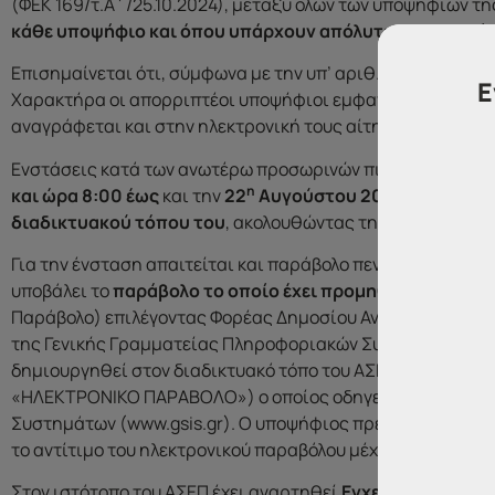
(ΦΕΚ 169/τ.Α΄/25.10.2024), μεταξύ όλων των υποψηφίων τ
κάθε υποψήφιο και όπου υπάρχουν απόλυτες ισοβαθμίες
Επισημαίνεται ότι, σύμφωνα με την υπ’ αριθ. 62/2004 α
Ε
Χαρακτήρα οι απορριπτέοι υποψήφιοι εμφανίζονται
μόνο
αναγράφεται και στην ηλεκτρονική τους αίτηση.
Ενστάσεις κατά των ανωτέρω προσωρινών πινάκων
υποβάλ
η
και ώρα 8:00 έως
και την
22
Αυγούστου 2025, ημέρα Πα
διαδικτυακού τόπου του
, ακολουθώντας τη διαδρομή:
ww
Για την ένσταση απαιτείται και παράβολο πενήντα ευρώ (5
υποβάλει το
παράβολο το οποίο έχει προμηθευτεί ηλεκτ
Παράβολο) επιλέγοντας Φορέας Δημοσίου Ανώτατο Συμβούλ
της Γενικής Γραμματείας Πληροφοριακών Συστημάτων (www
δημιουργηθεί στον διαδικτυακό τόπο του ΑΣΕΠ (www. asep.
«ΗΛΕΚΤΡΟΝΙΚΟ ΠΑΡΑΒΟΛΟ») ο οποίος οδηγεί στον ανωτέρω
Συστημάτων (www.gsis.gr). Ο υποψήφιος πρέπει να αναγρά
το αντίτιμο του ηλεκτρονικού παραβόλου μέχρι τη λήξη π
Στον ιστότοπο του ΑΣΕΠ έχει αναρτηθεί
Εγχειρίδιο
με ανα