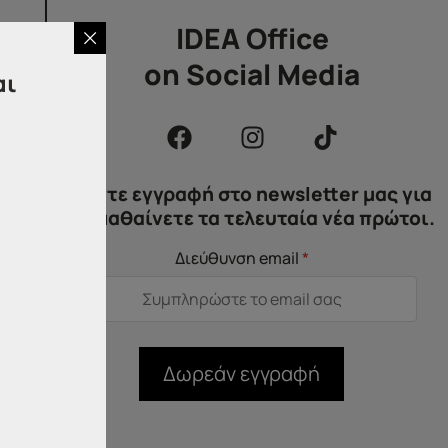
IDEA Office
on Social Media
αι
η
Κάντε εγγραφή στο newsletter μας για
να μαθαίνετε τα τελευταία νέα πρώτοι.
Διεύθυνση email
*
ών
Δωρεάν εγγραφή
ει