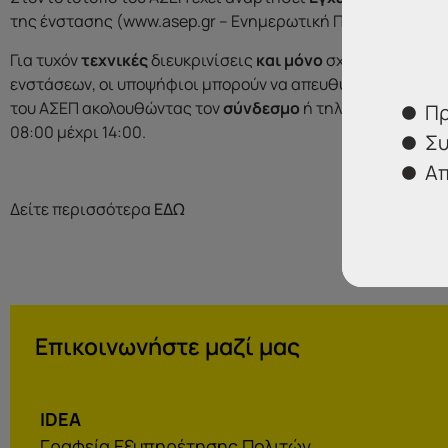
της ένστασης (www.asep.gr – Ενημερωτική Πύλη → Βοήθει
Για τυχόν
τεχνικές
διευκρινίσεις
και μόνο
σχετικά με τη δ
ενστάσεων, οι υποψήφιοι μπορούν να απευθύνονται στη Δ
του ΑΣΕΠ ακολουθώντας τον
σύνδεσμο
ή τηλεφωνικά (21313
Πρ
08:00 μέχρι 14:00.
Συ
Απ
Δείτε περισσότερα
ΕΔΩ
Επικοινωνήστε μαζί μας
IDEA
Γραφεία Εξυπηρέτησης Πολιτών.