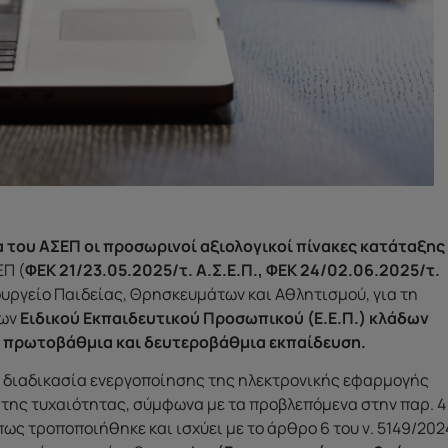
 του ΑΣΕΠ οι προσωρινοί αξιολογικοί πίνακες κατάταξης
ΕΠ (
ΦΕΚ 21/23.05.2025/τ. Α.Σ.Ε.Π., ΦΕΚ 24/02.06.2025/τ.
ουργείο Παιδείας, Θρησκευμάτων και Αθλητισμού, για τη
ίων
Ειδικού Εκπαιδευτικού Προσωπικού (Ε.Ε.Π.) κλάδων
ην πρωτοβάθμια και δευτεροβάθμια εκπαίδευση.
 διαδικασία ενεργοποίησης της ηλεκτρονικής εφαρμογής
 της τυχαιότητας, σύμφωνα με τα προβλεπόμενα στην παρ. 4
 όπως τροποποιήθηκε και ισχύει με το άρθρο 6 του ν. 5149/202