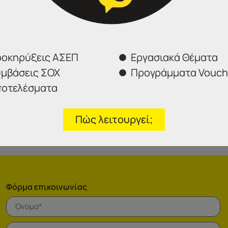
α → Εγχειρίδια Χρήσης → Ηλεκτρονική Ένσταση).
ιαδικασία συμπλήρωσης και υποβολής των ηλεκτρονικών
ιεύθυνση Διαχείρισης Δεδομένων & Ηλεκτρονικών Υπηρεσιώ
19100 – Επιλογή 3), τις εργάσιμες ημέρες και κατά τις ώρες
οκηρύξεις ΑΣΕΠ
Εργασιακά Θέματα
μβάσεις ΣΟΧ
Προγράμματα Vouch
οτελέσματα
Πώς λειτουργεί;
Φόρμα επικοινωνίας