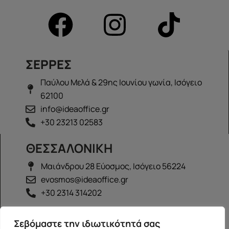
ΣΕΡΡΕΣ
Παύλου Μελά & 29ης Ιουνίου γωνία, Ισόγειο
62100
info@ideaoffice.gr
+30 23213 02583
ΘΕΣΣΑΛΟΝΙΚΗ
Μαιάνδρου 28 Εύοσμος, Ισόγειο 56224
evosmos@ideaoffice.gr
+30 2314 314202
ΙΩΑΝΝΙΝΑ
Σεβόμαστε την ιδιωτικότητά σας