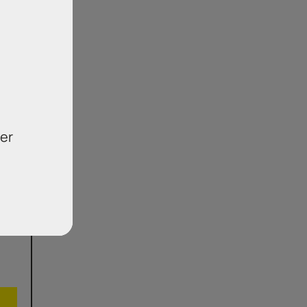
ι
ής
er