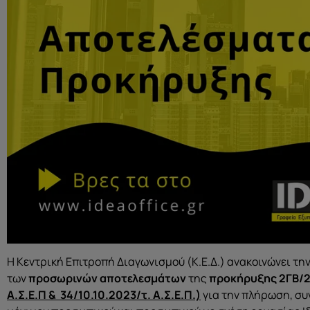
Η Κεντρική Επιτροπή Διαγωνισμού (Κ.Ε.Δ.) ανακοινώνει την
των
προσωρινών αποτελεσμάτων
της
προκήρυξης 2ΓΒ/
Α.Σ.Ε.Π & 34/10.10.2023/τ. Α.Σ.Ε.Π.)
για την πλήρωση, συ