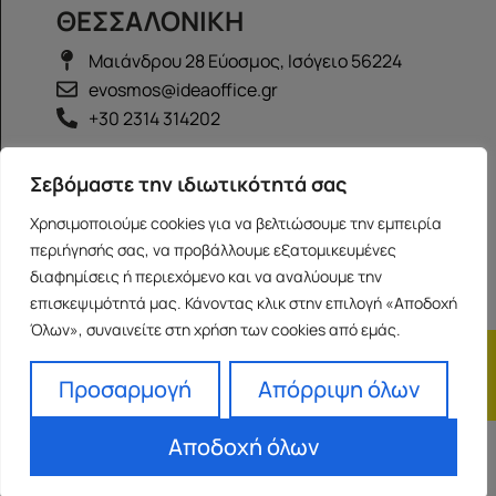
ΘΕΣΣΑΛΟΝΙΚΗ
Μαιάνδρου 28 Εύοσμος, Ισόγειο 56224
evosmos@ideaoffice.gr
+30 2314 314202
ΙΩΑΝΝΙΝΑ
Σεβόμαστε την ιδιωτικότητά σας
Γεώργιου Καραϊσκάκη 38, Ισόγειο 45444
Χρησιμοποιούμε cookies για να βελτιώσουμε την εμπειρία
ioannina@ideaoffice.gr
περιήγησής σας, να προβάλλουμε εξατομικευμένες
+30 26516 08616
διαφημίσεις ή περιεχόμενο και να αναλύουμε την
επισκεψιμότητά μας. Κάνοντας κλικ στην επιλογή «Αποδοχή
Όλων», συναινείτε στη χρήση των cookies από εμάς.
Η εταιρία
Προσωπικά δεδομένα
Franchise
Όροι Χρήσης
Προσαρμογή
Απόρριψη όλων
Αποδοχή όλων
Powered by