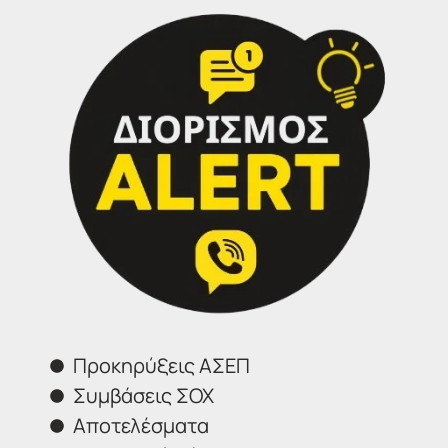
ηλεκτρονικών αιτήσεων και
δικαιολογητικών συμμετοχής στην
ανωτέρω διαδικασία αρχίζει στις 21
Ιουλίου 2025 ημέρα Δευτέρα και ώρα
8:00 και λήγει στις 5 Αυγούστου 2025,
ημέρα Τρίτη και ώρα 14:00.
Δείτε εδώ σε πραγματικό χρόνο την πορεία όλων
των προκηρύξεων ΑΣΕΠ
Προκηρύξεις ΑΣΕΠ
Συμβάσεις ΣΟΧ
Αποτελέσματα
Διορισμός ALERT