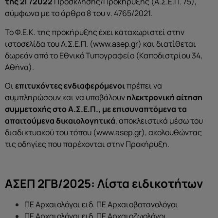
της 2Γ/2022
Πρόσκλησης/Προκήρυξης (Α.Σ.Ε.Π. 75),
σύμφωνα με το άρθρο 8 του ν. 4765/2021.
Το Φ.Ε.Κ. της προκήρυξης έχει καταχωριστεί στην
ιστοσελίδα του Α.Σ.Ε.Π. (www.asep.gr) και διατίθεται
δωρεάν από το Εθνικό Τυπογραφείο (Καποδιστρίου 34,
Αθήνα).
Οι
επιτυχόντες ενδιαφερόμενοι
πρέπει να
συμπληρώσουν και να υποβάλουν
ηλεκτρονική αίτηση
συμμετοχής στο Α.Σ.Ε.Π., με επισυναπτόμενα τα
απαιτούμενα δικαιολογητικά
, αποκλειστικά μέσω του
διαδικτυακού του τόπου (www.asep.gr), ακολουθώντας
τις οδηγίες που παρέχονται στην Προκήρυξη.
ΑΣΕΠ 2ΓΒ/2025: Λίστα ειδικοτήτων
ΠΕ Αρχαιολόγοι ειδ. ΠΕ Αρχαιοβοτανολόγοι
ΠΕ Αρχαιολόγοι ειδ. ΠΕ Αρχαιοζωολόγοι