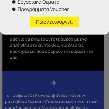
Εργασιακά Θέματα
Προγράμματα Voucher
Εγγραφή
Πώς λειτουργεί;
ΤΙP
: Κάντε εγγραφή στον «Διορισμό ALERT»,
την αποκλειστική υπηρεσία των Γραφείων
μας για να ενημερώνεστε άμεσα με ένα
απλό SMS στο κινητό σας, για όλες τις
προκηρύξεις που αφορούν την ειδικότητα
σας.
Τα Γραφεία IDEA αναλαμβάνουν, κατόπιν
ραντεβού αλλά και εξ’αποστάσεως την επιτυχή
συμπλήρωση και ηλεκτρονική υποβολή της