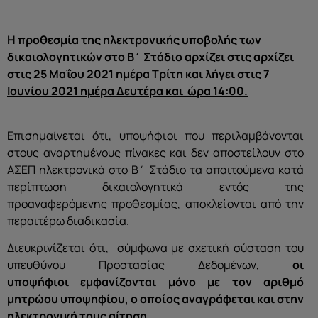
Η προθεσμία της ηλεκτρονικής υποβολής των
δικαιολογητικών στο Β΄ Στάδιο αρχίζει στις αρχίζει
στις 25 Μαΐου 2021 ημέρα Τρίτη και λήγει στις 7
Ιουνίου 2021 ημέρα Δευτέρα και ώρα 14:00.
Επισημαίνεται ότι, υποψήφιοι που περιλαμβάνονται
στους αναρτημένους πίνακες και δεν αποστείλουν στο
ΑΣΕΠ ηλεκτρονικά στο Β΄ Στάδιο τα απαιτούμενα κατά
περίπτωση δικαιολογητικά εντός της
προαναφερόμενης προθεσμίας, αποκλείονται από την
περαιτέρω διαδικασία.
Διευκρινίζεται ότι, σύμφωνα με σχετική σύσταση του
υπευθύνου Προστασίας Δεδομένων,
οι
υποψήφιοι
εμφανίζονται
μόνο
με τον αριθμό
μητρώου υποψηφίου, ο οποίος αναγράφεται και στην
ηλεκτρονική τους αίτηση.