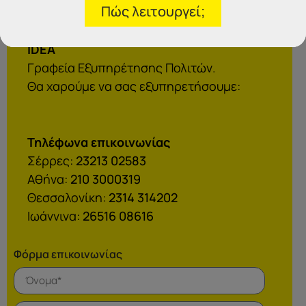
Πώς λειτουργεί;
IDEA
Γραφεία Εξυπηρέτησης Πολιτών.
Θα χαρούμε να σας εξυπηρετήσουμε:
Τηλέφωνα επικοινωνίας
Σέρρες:
23213 02583
Αθήνα:
210 3000319
Θεσσαλονίκη:
2314 314202
Ιωάννινα:
26516 08616
Φόρμα επικοινωνίας