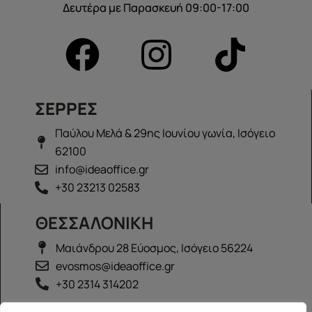
Δευτέρα με Παρασκευή 09:00-17:00
ΣΕΡΡΕΣ
Παύλου Μελά & 29ης Ιουνίου γωνία, Ισόγειο
62100
info@ideaoffice.gr
+30 23213 02583
ΘΕΣΣΑΛΟΝΙΚΗ
Μαιάνδρου 28 Εύοσμος, Ισόγειο 56224
evosmos@ideaoffice.gr
+30 2314 314202