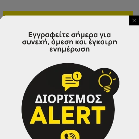
Επικοινωνήστε μαζί μας
Εγγραφείτε σήμερα για
συνεχή, άμεση και έγκαιρη
IDEA
ενημέρωση
Γραφεία Εξυπηρέτησης Πολιτών.
Θα χαρούμε να σας εξυπηρετήσουμε:
Τηλέφωνα επικοινωνίας
Σέρρες:
23213 02583
Αθήνα:
210 3000319
Θεσσαλονίκη:
2314 314202
Ιωάννινα:
26516 08616