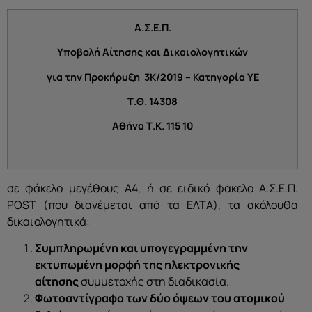
Α.Σ.Ε.Π.
Υποβολή Αίτησης και Δικαιολογητικών
για την Προκήρυξη 3Κ/2019 – Κατηγορία ΥΕ
Τ.Θ. 14308
Αθήνα Τ.Κ. 115 10
σε φάκελο μεγέθους Α4, ή σε ειδικό φάκελο Α.Σ.Ε.Π.
POST (που διανέμεται από τα ΕΛΤΑ), τα ακόλουθα
δικαιολογητικά:
Συμπληρωμένη και υπογεγραμμένη την
εκτυπωμένη μορφή της ηλεκτρονικής
αίτησης
συμμετοχής στη διαδικασία.
Φωτοαντίγραφο των δύο όψεων του ατομικού