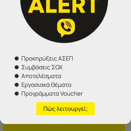
αίτησης υπογεγραμμένης καθώς και τα απαιτούμενα
κατά περίπτωση δικαιολογητικά εντός της
προαναφερόμενης προθεσμίας,
αποκλείονται από την
περαιτέρω διαδικασία.
Δείτε αναλυτικά την ανακοίνωση
ΕΔΩ
Προκηρύξεις ΑΣΕΠ
Συμβάσεις ΣΟΧ
Επικοινωνήστε μαζί μας
Αποτελέσματα
Εργασιακά Θέματα
Προγράμματα Voucher
IDEA
Γραφεία Εξυπηρέτησης Πολιτών.
Πώς λειτουργεί;
Θα χαρούμε να σας εξυπηρετήσουμε: