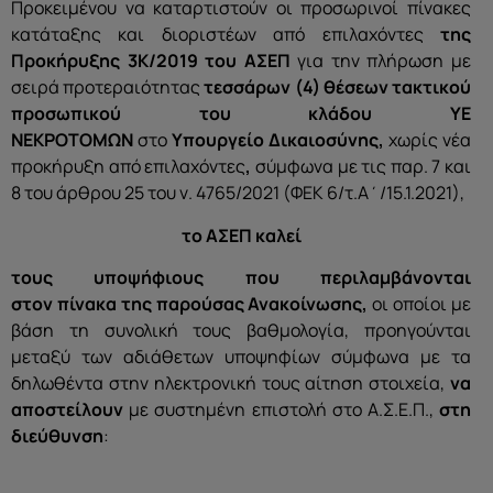
Προκειμένου να καταρτιστούν οι προσωρινοί πίνακες
κατάταξης και διοριστέων από επιλαχόντες
της
Προκήρυξης 3Κ/2019 του ΑΣΕΠ
για την πλήρωση με
σειρά προτεραιότητας
τεσσάρων (4) θέσεων τακτικού
προσωπικού του κλάδου ΥΕ
ΝΕΚΡΟΤΟΜΩΝ
στο
Υπουργείο Δικαιοσύνης,
χωρίς νέα
προκήρυξη από επιλαχόντες
,
σύμφωνα με τις παρ. 7 και
8 του άρθρου 25 του ν. 4765/2021 (ΦΕΚ 6/τ.Α΄/15.1.2021),
το ΑΣΕΠ
καλεί
τους υποψήφιους που περιλαμβάνονται
στον πίνακα της παρούσας Ανακοίνωσης,
οι οποίοι με
βάση τη συνολική τους βαθμολογία, προηγούνται
μεταξύ των αδιάθετων υποψηφίων σύμφωνα με τα
δηλωθέντα στην ηλεκτρονική τους αίτηση στοιχεία,
να
αποστείλουν
με συστημένη επιστολή στο Α.Σ.Ε.Π.,
στη
διεύθυνση
: