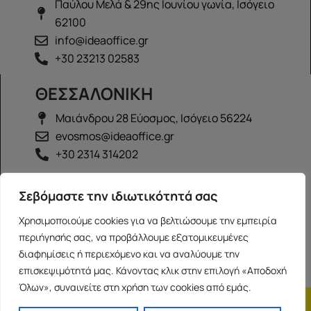
Παύλου Μελά & 29ης Ιουνίου γωνία, Ισόγειο
62100
info@ideaoffice.gr
+30 23213 02583
ΘΕΣΣΑΛΟΝΙΚΗ
Μαιάνδρου 28 Εύοσμος, Ισόγειο 56224
evosmos@ideaoffice.gr
+30 2314 314202
ΙΩΑΝΝΙΝΑ
Σεβόμαστε την ιδιωτικότητά σας
Γεώργιου Καραϊσκάκη 38, Ισόγειο 45444
Χρησιμοποιούμε cookies για να βελτιώσουμε την εμπειρία
ioannina@ideaoffice.gr
περιήγησής σας, να προβάλλουμε εξατομικευμένες
+30 26516 08616
διαφημίσεις ή περιεχόμενο και να αναλύουμε την
επισκεψιμότητά μας. Κάνοντας κλικ στην επιλογή «Αποδοχή
Όλων», συναινείτε στη χρήση των cookies από εμάς.
Η εταιρία
Προσωπικά δεδομένα