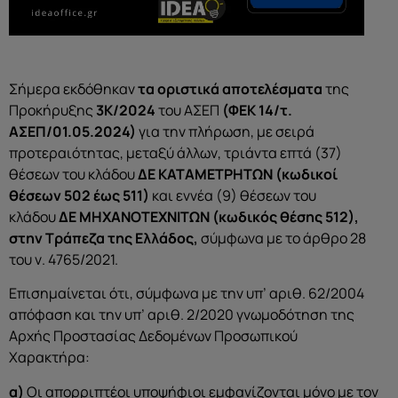
Σήμερα εκδόθηκαν
τα οριστικά αποτελέσματα
της
Προκήρυξης
3Κ/2024
του ΑΣΕΠ
(ΦΕΚ 14/τ.
ΑΣΕΠ/01.05.2024)
για την πλήρωση, με σειρά
προτεραιότητας, μεταξύ άλλων, τριάντα επτά (37)
θέσεων του κλάδου
ΔΕ ΚΑΤΑΜΕΤΡΗΤΩΝ
(κωδικοί
θέσεων 502 έως 511)
και εννέα (9) θέσεων
του
κλάδου
ΔΕ ΜΗΧΑΝΟΤΕΧΝΙΤΩΝ (κωδικός θέσης 512),
στην Τράπεζα της Ελλάδος,
σύμφωνα με το άρθρο 28
του ν. 4765/2021.
Επισημαίνεται ότι, σύμφωνα με την υπ’ αριθ. 62/2004
απόφαση και την υπ’ αριθ. 2/2020 γνωμοδότηση της
Αρχής Προστασίας Δεδομένων Προσωπικού
Χαρακτήρα:
α)
Οι απορριπτέοι υποψήφιοι εμφανίζονται μόνο με τον