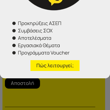
Προκηρύξεις ΑΣΕΠ
Συμβάσεις ΣΟΧ
Αποτελέσματα
Εργασιακά Θέματα
Προγράμματα Voucher
Επιλέξτε το γραφείο που σας ενδιαφέρει
Πώς λειτουργεί;
Αποστολή