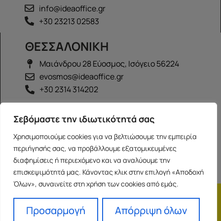
info@ideaoffice.gr
+30 23213 02583
ΘΕΣΣΑΛΟΝΙΚΗ
Μαιάνδρου 28 Εύοσμος, Ισόγειο 56224
evosmos@ideaoffice.gr
+30 2314 314202
ΙΩΑΝΝΙΝΑ
Σεβόμαστε την ιδιωτικότητά σας
Γεώργιου Καραϊσκάκη 38, Ισόγειο 45444
Χρησιμοποιούμε cookies για να βελτιώσουμε την εμπειρία
ioannina@ideaoffice.gr
περιήγησής σας, να προβάλλουμε εξατομικευμένες
+30 26516 08616
διαφημίσεις ή περιεχόμενο και να αναλύουμε την
επισκεψιμότητά μας. Κάνοντας κλικ στην επιλογή «Αποδοχή
Όλων», συναινείτε στη χρήση των cookies από εμάς.
Η εταιρία
Προσωπικά δεδομένα
Franchise
Όροι Χρήσης
Προσαρμογή
Απόρριψη όλων