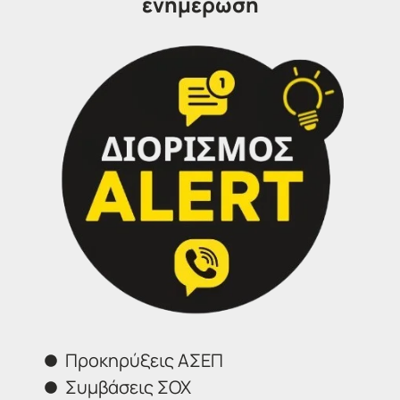
ενημέρωση
Διορισμός ALERT
Εγγραφή
ΤΙP
: Κάντε εγγραφή στον «Διορισμό ALERT»,
την αποκλειστική υπηρεσία των Γραφείων
μας για να ενημερώνεστε άμεσα με ένα
απλό SMS στο κινητό σας, για όλες τις
προκηρύξεις που αφορούν την ειδικότητα
σας.
Προκηρύξεις ΑΣΕΠ
Συμβάσεις ΣΟΧ