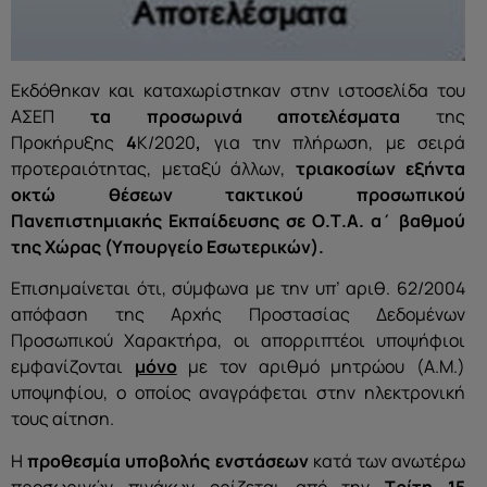
Εκδόθηκαν και καταχωρίστηκαν στην ιστοσελίδα του
ΑΣΕΠ
τα προσωρινά αποτελέσματα
της
Προκήρυξης
4
Κ/2020
,
για την πλήρωση, με σειρά
προτεραιότητας, μεταξύ άλλων,
τριακοσίων εξήντα
οκτώ θέσεων τακτικού προσωπικού
Πανεπιστημιακής Εκπαίδευσης σε Ο.Τ.Α. α΄ βαθμού
της Χώρας (Υπουργείο Εσωτερικών)
.
Επισημαίνεται ότι, σύμφωνα με την υπ’ αριθ. 62/2004
απόφαση της Αρχής Προστασίας Δεδομένων
Προσωπικού Χαρακτήρα, οι απορριπτέοι υποψήφιοι
εμφανίζονται
μόνο
με τον αριθμό μητρώου (Α.Μ.)
υποψηφίου, ο οποίος αναγράφεται στην ηλεκτρονική
τους αίτηση.
H
προθεσμία υποβολής ενστάσεων
κατά των ανωτέρω
προσωρινών πινάκων ορίζεται από την
Τρίτη 15