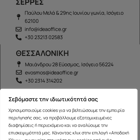
ΣΕΡΡΕΣ
Παύλου Μελά & 29ης Ιουνίου γωνία, Ισόγειο
62100
info@ideaoffice.gr
+30 23213 02583
ΘΕΣΣΑΛΟΝΙΚΗ
Μαιάνδρου 28 Εύοσμος, Ισόγειο 56224
evosmos@ideaoffice.gr
+30 2314 314202
ΙΩΑΝΝΙΝΑ
Σεβόμαστε την ιδιωτικότητά σας
Γεώργιου Καραϊσκάκη 38, Ισόγειο 45444
Χρησιμοποιούμε cookies για να βελτιώσουμε την εμπειρία
ioannina@ideaoffice.gr
περιήγησής σας, να προβάλλουμε εξατομικευμένες
+30 26516 08616
διαφημίσεις ή περιεχόμενο και να αναλύουμε την
επισκεψιμότητά μας. Κάνοντας κλικ στην επιλογή «Αποδοχή