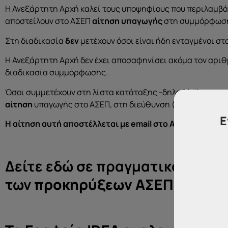
Η Ανεξάρτητη Αρχή καλεί τους υποψηφίους που περιλαμβάν
αποστείλουν στο ΑΣΕΠ
αίτηση υπαγωγής
στη συμμόρφωση
Στη διαδικασία
δεν
μετέχουν όσοι είναι ήδη ενταγμένοι στ
Η Ανεξάρτητη Αρχή δεν έχει αποσαφηνίσει ακόμα τον αρι
διαδικασία συμμόρφωσης.
Όσοι συμμετέχουν στη λίστα κατάταξης -δηλαδή όλοι οι υ
αίτηση
υπαγωγής στο ΑΣΕΠ, στη διεύθυνση (
b.dep@asep.
Ε
Η αίτηση αυτή αποστέλλεται με email στο ΑΣΕΠ έως τις
Δείτε εδώ σε πραγματικό χρόνο
των
προκηρύξεων ΑΣΕΠ