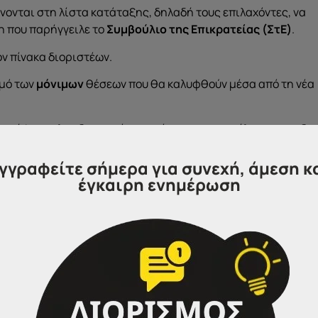
ονται στη λίστα κατάταξης, δηλαδή τους επιλαχόντες, να
 που παρήγγειλε το
Συμβούλιο της Επικρατείας (ΣτΕ)
.
ον πίνακα διοριστέων.
θμό των
μόνιμων
θέσεων που θα καλυφθούν μέσα από τη νέα
ποψήφιοι, πλην διοριστέων- πρέπει να αποστείλουν την
ειδι
gr
) προκειμένου να διεκδικήσουν μόνιμο διορισμό.
γγραφείτε σήμερα για συνεχή, άμεση κ
 20 Φεβρουαρίου.
έγκαιρη ενημέρωση
 την πορεία όλων