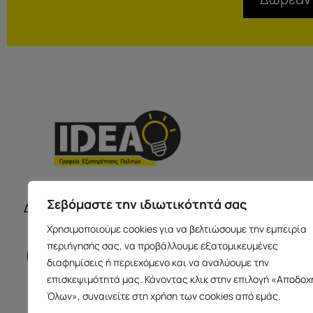
ΣΕΡΡΕ
ΩΡΑΡΙΟ ΚΑΤΑΣΤΗΜΑΤΩΝ
Σεβόμαστε την ιδιωτικότητά σας
Δευτέρα με Παρασκευή 09:00-17:00
Παύλου Με
Χρησιμοποιούμε cookies για να βελτιώσουμε την εμπειρία
Ισόγειο 6
περιήγησής σας, να προβάλλουμε εξατομικευμένες
info@idea
διαφημίσεις ή περιεχόμενο και να αναλύουμε την
+30 23213
επισκεψιμότητά μας. Κάνοντας κλικ στην επιλογή «Αποδοχ
Όλων», συναινείτε στη χρήση των cookies από εμάς.