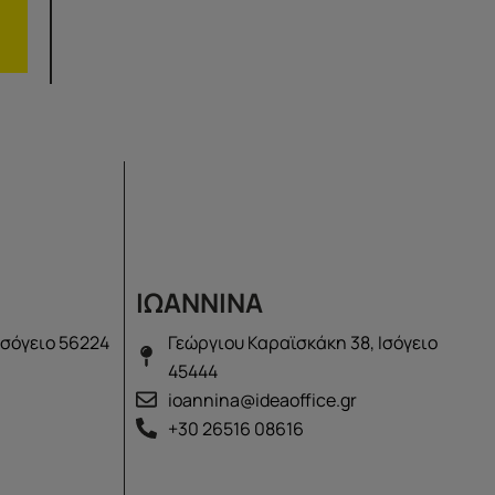
ΙΩΑΝΝΙΝΑ
Ισόγειο 56224
Γεώργιου Καραϊσκάκη 38, Ισόγειο
45444
ioannina@ideaoffice.gr
+30 26516 08616