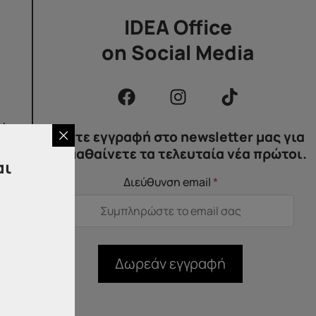
IDEA Office
on Social Media
κή
Κάντε εγγραφή στο newsletter μας για
να μαθαίνετε τα τελευταία νέα πρώτοι.
αι
Διεύθυνση email
*
Δωρεάν εγγραφή