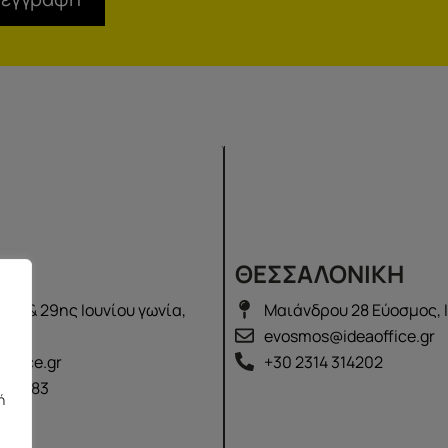
Σ
ΘΕΣΣΑΛΟΝΙΚΗ
λά & 29ης Ιουνίου γωνία,
Μαιάνδρου 28 Εύοσμος, 
2100
evosmos@ideaoffice.gr
office.gr
+30 2314 314202
 02583
ή