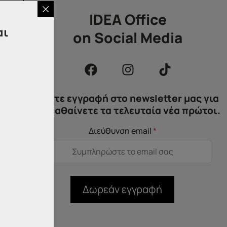
IDEA Office
αι
on Social Media
άδο/
στην
τις
Κάντε εγγραφή στο newsletter μας για
να μαθαίνετε τα τελευταία νέα πρώτοι.
Διεύθυνση email
*
 θα
νης
,
οι
Δωρεάν εγγραφή
ική