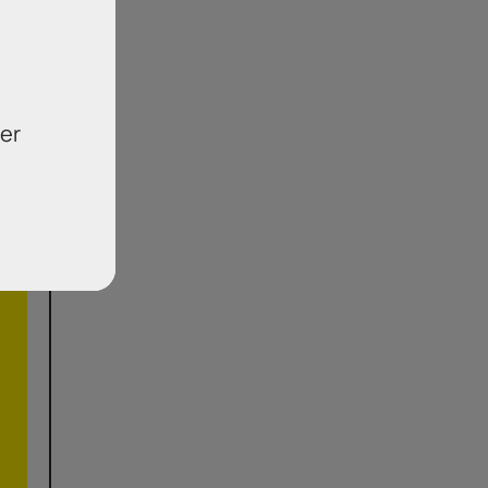
 να
του
er