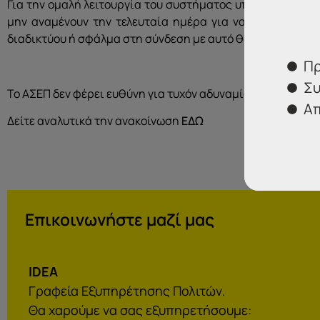
Για την ομαλή λειτουργία του συστήματος υποβολής των 
μην αναμένουν την τελευταία ημέρα για να υποβάλουν 
διαδικτύου ή σφάλμα στη σύνδεση με αυτό θα μπορούσε να
Πρ
Συ
Το ΑΣΕΠ δεν φέρει ευθύνη για τυχόν αδυναμία υποβολής 
Απ
Δείτε αναλυτικά την ανακοίνωση
ΕΔΩ
Επικοινωνήστε μαζί μας
IDEA
Γραφεία Εξυπηρέτησης Πολιτών.
Θα χαρούμε να σας εξυπηρετήσουμε: