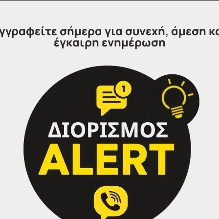
ΣΕΠ
καλεί
γγραφείτε σήμερα για συνεχή, άμεση κ
έγκαιρη ενημέρωση
της παρούσας Ανακοίνωσης,
οι οποίοι, στον εν λόγω κλ
η τη συνολική τους βαθμολογία, σύμφωνα με τα δηλωθέντα 
ρονικά τα απαιτούμενα δικαιολογητικά,
ακολουθώντας 
ΣΤ΄)
.
τικών (Β΄ Στάδιο)
αρχίζει
την 31η Ιουλίου 2023 ημέρα Δευτέρα
του 2023 ημέρα Παρασκευή και
ώρα 14:00.
ον πίνακα της παρούσας Ανακοίνωσης και
οι οποίοι δεν
ατά περίπτωση δικαιολογητικά εντός της προαναφερόμε
κασία.
ύσταση του υπευθύνου Προστασίας Δεδομένων
 υποψηφίου, ο οποίος αναγράφεται και στην ηλεκτρον