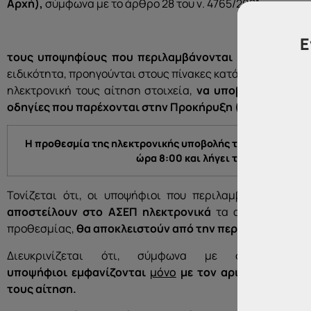
Αρχή),
σύμφωνα με το άρθρο 28 του ν. 4765/2021,
το Α
Ε
τους υποψηφίους που περιλαμβάνονται στον
πίνακα
ειδικότητα, προηγούνται στους πίνακες κατάταξης με βάσ
ηλεκτρονική τους αίτηση στοιχεία,
να υποβάλουν ηλεκτ
οδηγίες που παρέχονται στην Προκήρυξη
(Παράρτημα 
Η προθεσμία
της ηλεκτρονικής υποβολής των δικαιολογη
ώρα 8:00 και λήγει τη 11η Αυγούσ
Τονίζεται ότι, οι υποψήφιοι που περιλαμβάνονται στ
αποστείλουν στο ΑΣΕΠ ηλεκτρονικά
τα απαιτούμενα κ
προθεσμίας,
θα αποκλειστούν από την περαιτέρω διαδι
Διευκρινίζεται ότι, σύμφωνα με σχετική σ
υποψήφιοι
εμφανίζονται
μόνο
με τον αριθμό μητρώου
τους αίτηση.