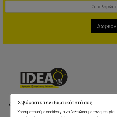
Δωρεάν
ΣΕΡΡΕ
ΩΡΑΡΙΟ ΚΑΤΑΣΤΗΜΑΤΩΝ
Σεβόμαστε την ιδιωτικότητά σας
Δευτέρα με Παρασκευή 09:00-17:00
Παύλου Με
Χρησιμοποιούμε cookies για να βελτιώσουμε την εμπειρία
Ισόγειο 6