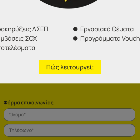
δικαιολογητικών συμμετοχής
, συνιστάται
στους υποψήφιους
την τα σχετικά δικαιολογητικά καθώς τυχόν υπερφόρτωση 
 οδηγήσει σε δυσκολία ή αδυναμία υποβολής αυτών.
οκηρύξεις ΑΣΕΠ
Εργασιακά Θέματα
μβάσεις ΣΟΧ
Προγράμματα Vouch
που οφείλεται στους προαναφερόμενους παράγοντες.
οτελέσματα
Πώς λειτουργεί;
Φόρμα επικοινωνίας