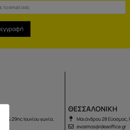
 εγγραφή
Σ
ΘΕΣΣΑΛΟΝΙΚΗ
λά & 29ης Ιουνίου γωνία,
Μαιάνδρου 28 Εύοσμος, 
2100
evosmos@ideaoffice.gr