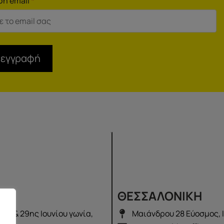
ση email
*
 εγγραφή
Σ
ΘΕΣΣΑΛΟΝΙΚΗ
λά & 29ης Ιουνίου γωνία,
Μαιάνδρου 28 Εύοσμος, 