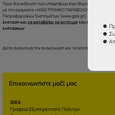
Προς διευκόλυνση των υποψηφίων έχει δημιουργηθεί στον
με την ονομασία «ΗΛΕΚΤΡΟΝΙΚΟ ΠΑΡΑΒΟΛΟ») ο οποίος οδηγ
Πληροφοριακών Συστημάτων (www.gsis.gr).
Ο υποψήφιος 
ένσταση και
να καταβάλει το αντίτιμο
του ηλεκτρονικού
Πρ
ενστάσεων
Συ
Απ
Δείτε αναλυτικά την ανακοίνωση και τα αποτελέσματα
ΕΔΩ
Επικοινωνήστε μαζί μας
IDEA
Γραφεία Εξυπηρέτησης Πολιτών.