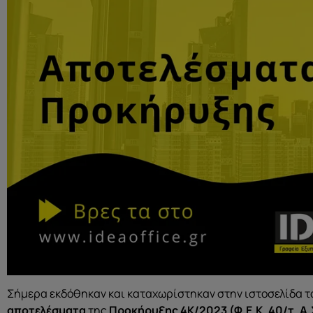
Σήμερα εκδόθηκαν και καταχωρίστηκαν στην ιστοσελίδα τ
αποτελέσματα
της
Προκήρυξης
4Κ/2023
(Φ.Ε.Κ. 40/τ. Α