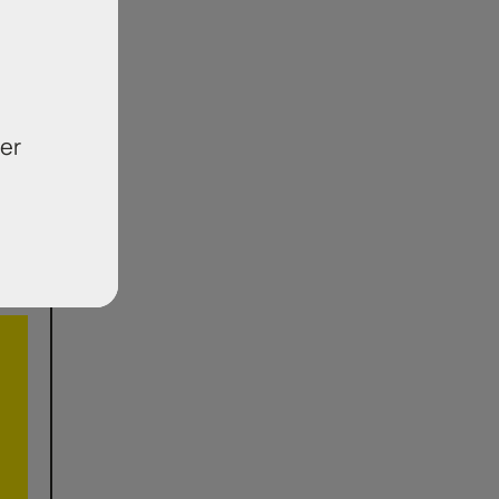
υπο
ας
er