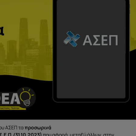
ου ΑΣΕΠ τα
προσωρινά
.Σ.Ε.Π./31.10.2023)
που αφορά, μεταξύ άλλων, στην