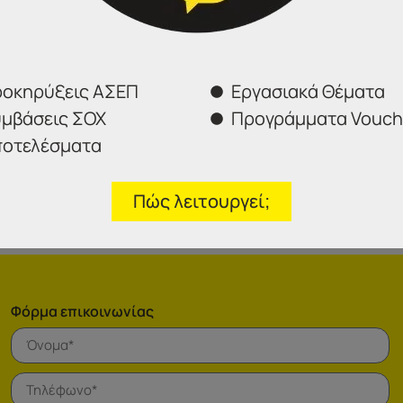
 διαδικτυακό τόπο του ΑΣΕΠ
σχετικός σύνδεσμος
(βλ. λογότ
εί στον ανωτέρω διαδικτυακό τόπο της Γενικής Γραμματεί
πρέπει να αναγράψει τον αριθμό του παραβόλου στην
 παραβόλου μέχρι τη λήξη προθεσμίας υποβολής των
οκηρύξεις ΑΣΕΠ
Εργασιακά Θέματα
μβάσεις ΣΟΧ
Προγράμματα Vouch
οτελέσματα
Πώς λειτουργεί;
Φόρμα επικοινωνίας