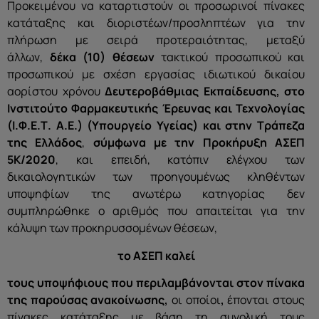
Προκειμένου να καταρτιστούν οι προσωρινοί πίνακες
κατάταξης και διοριστέων/προσληπτέων για την
πλήρωση με σειρά προτεραιότητας, μεταξύ
άλλων,
δέκα (10) θέσεων
τακτικού προσωπικού και
προσωπικού με σχέση εργασίας ιδιωτικού δικαίου
αορίστου χρόνου
Δευτεροβάθμιας Εκπαίδευσης, στο
Ινστιτούτο Φαρμακευτικής Έρευνας και Τεχνολογίας
(Ι.Φ.Ε.Τ. Α.Ε.) (Υπουργείο Υγείας) και στην Τράπεζα
της Ελλάδος
,
σύμφωνα με την Προκήρυξη ΑΣΕΠ
5Κ/2020
, και επειδή, κατόπιν ελέγχου των
δικαιολογητικών των προηγουμένως κληθέντων
υποψηφίων της ανωτέρω κατηγορίας δεν
συμπληρώθηκε ο αριθμός που απαιτείται για την
κάλυψη των προκηρυσσομένων θέσεων,
το ΑΣΕΠ καλεί
τους υποψήφιους που περιλαμβάνονται στον
πίνακα
της παρούσας ανακοίνωσης
,
οι οποίοι
,
έπονται στους
πίνακες κατάταξης με βάση τη συνολική τους