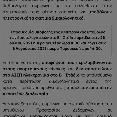
βαθμολογία, σύμφωνα με τα δηλωθέντα στην
ηλεκτρονική τους αίτηση στοιχεία,
να υποβάλουν
ηλεκτρονικά τα σχετικά δικαιολογητικά.
Η προθεσμία υποβολής
της ηλεκτρονικής υποβολής
των δικαιολογητικών στο Β΄ Στάδιο
αρχίζει στις 26
Ιουλίου 2021 ημέρα Δευτέρα ώρα 8:00 και λήγει στις
6 Αυγούστου 2021 ημέρα Παρασκευή ώρα 14:00.
Επισημαίνεται ότι,
υποψήφιοι που
περιλαμβάνονται
στους αναρτημένους πίνακες και
δεν αποστείλουν
στο ΑΣΕΠ ηλεκτρονικά στο Β΄ Στάδιο
τα απαιτούμενα
κατά περίπτωση δικαιολογητικά εντός της
προαναφερόμενης προθεσμίας,
αποκλείονται από την
περαιτέρω διαδικασία
.
Διευκρινίζεται ότι, σύμφωνα με σχετική σύσταση του
υπευθύνου Προστασίας Δεδομένων,
οι
υποψήφιοι
εμφανίζονται
μόνο
με τον αριθμό