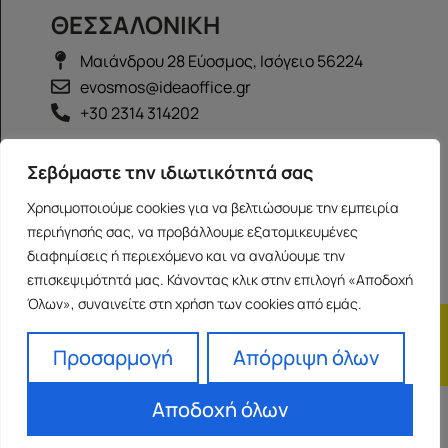
ΘΕΣΣΑΛΟΝΙΚΗ
Μαιάνδρου 28 Εύοσμος, Ισόγειο 56224
evosmos@ideaoffice.gr
+30 2314 314202
ΙΩΑΝΝΙΝΑ
Σεβόμαστε την ιδιωτικότητά σας
Γεώργιου Καραϊσκάκη 38, Ισόγειο 45444
Χρησιμοποιούμε cookies για να βελτιώσουμε την εμπειρία
ioannina@ideaoffice.gr
περιήγησής σας, να προβάλλουμε εξατομικευμένες
+30 26516 08616
διαφημίσεις ή περιεχόμενο και να αναλύουμε την
επισκεψιμότητά μας. Κάνοντας κλικ στην επιλογή «Αποδοχή
Όλων», συναινείτε στη χρήση των cookies από εμάς.
Η εταιρία
Προσωπικά δεδομένα
Franchise
Όροι Χρήσης
Προσαρμογή
Απόρριψη όλων
Αποδοχή όλων
Powered by