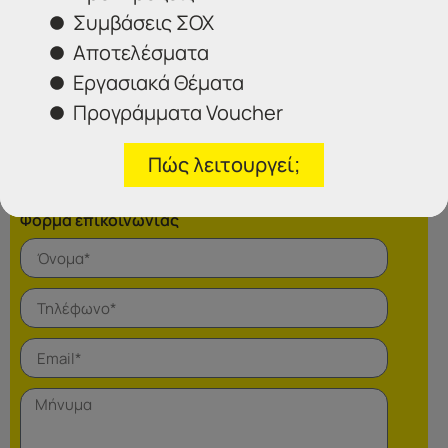
Συμβάσεις ΣΟΧ
Αποτελέσματα
Τηλέφωνα επικοινωνίας
Εργασιακά Θέματα
Σέρρες:
23213 02583
Αθήνα:
210 3000319
Προγράμματα Voucher
Θεσσαλονίκη:
2314 314202
Πώς λειτουργεί;
Ιωάννινα:
26516 08616
Φόρμα επικοινωνίας