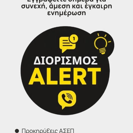
συνεχή, άμεση και έγκαιρη
Το ΑΣΕΠ δεν φέρει ευθύνη για τυχόν αδυναμία υποβολής
ενημέρωση
ηλεκτρονικής αίτησης που οφείλεται στους
προαναφερόμενους παράγοντες.
Δείτε αναλυτικά την ανακοίνωση
ΕΔΩ
Επικοινωνήστε μαζί μας
IDEA
Γραφεία Εξυπηρέτησης Πολιτών.
Θα χαρούμε να σας εξυπηρετήσουμε:
Προκηρύξεις ΑΣΕΠ