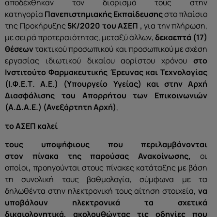
αποδέχθηκαν τον διορισμό τους στην
κατηγορία
Πανεπιστημιακής Εκπαίδευσης
στο πλαίσιο
της Προκήρυξης
5Κ/2020 του ΑΣΕΠ ,
για την πλήρωση,
με σειρά προτεραιότητας, μεταξύ άλλων,
δεκαεπτά (17)
θέσεων
τακτικού προσωπικού και προσωπικού με σχέση
εργασίας ιδιωτικού δικαίου αορίστου χρόνου
στο
Ινστιτούτο Φαρμακευτικής Έρευνας και Τεχνολογίας
(Ι.Φ.Ε.Τ. Α.Ε.) (Υπουργείο Υγείας) και στην Αρχή
Διασφάλισης του Απορρήτου των Επικοινωνιών
(Α.Δ.Α.Ε.) (Ανεξάρτητη Αρχή)
,
το ΑΣΕΠ
καλεί
τους υποψήφιους που περιλαμβάνονται
στον
πίνακα
της παρούσας Ανακοίνωσης
,
οι
οποίοι
,
προηγούνται στους πίνακες κατάταξης με βάση
τη συνολική τους βαθμολογία, σύμφωνα με τα
δηλωθέντα στην ηλεκτρονική τους αίτηση στοιχεία,
να
υποβάλουν ηλεκτρονικά τα σχετικά
δικαιολογητικά
,
ακολουθώντας τις οδηγίες που