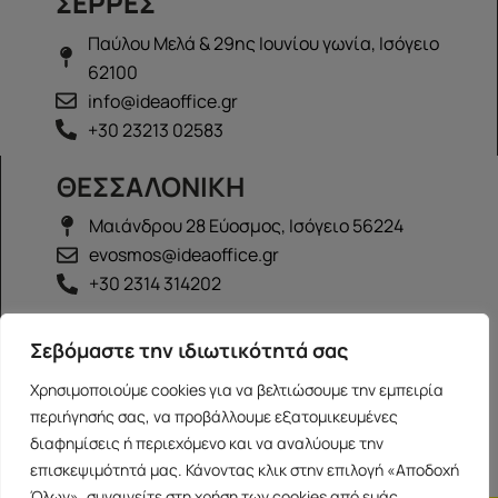
ΣΕΡΡΕΣ
Παύλου Μελά & 29ης Ιουνίου γωνία, Ισόγειο
62100
info@ideaoffice.gr
+30 23213 02583
ΘΕΣΣΑΛΟΝΙΚΗ
Μαιάνδρου 28 Εύοσμος, Ισόγειο 56224
evosmos@ideaoffice.gr
+30 2314 314202
ΙΩΑΝΝΙΝΑ
Σεβόμαστε την ιδιωτικότητά σας
Γεώργιου Καραϊσκάκη 38, Ισόγειο 45444
Χρησιμοποιούμε cookies για να βελτιώσουμε την εμπειρία
ioannina@ideaoffice.gr
περιήγησής σας, να προβάλλουμε εξατομικευμένες
+30 26516 08616
διαφημίσεις ή περιεχόμενο και να αναλύουμε την
επισκεψιμότητά μας. Κάνοντας κλικ στην επιλογή «Αποδοχή
Όλων», συναινείτε στη χρήση των cookies από εμάς.