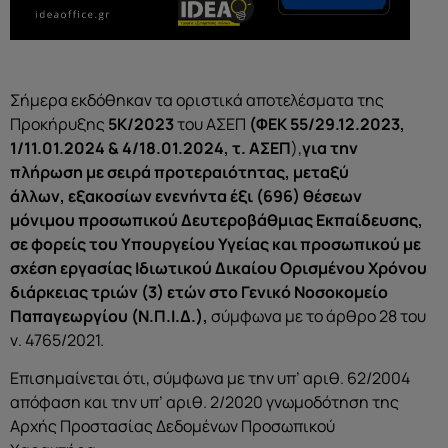
Σήμερα εκδόθηκαν τα οριστικά αποτελέσματα της
Προκήρυξης
5Κ/2023
του ΑΣΕΠ
(ΦΕΚ 55/29.12.2023,
1/11.01.2024 & 4/18.01.2024, τ. ΑΣΕΠ
),
για την
πλήρωση με σειρά προτεραιότητας, μεταξύ
άλλων, εξακοσίων ενενήντα έξι (696) θέσεων
μόνιμου προσωπικού Δευτεροβάθμιας Εκπαίδευσης,
σε φορείς του Υπουργείου Υγείας και προσωπικού με
σχέση εργασίας Ιδιωτικού Δικαίου Ορισμένου Χρόνου
διάρκειας τριών (3) ετών στο Γενικό Νοσοκομείο
Παπαγεωργίου (Ν.Π.Ι.Δ.),
σύμφωνα με το άρθρο 28 του
ν. 4765/2021.
Επισημαίνεται ότι, σύμφωνα με την υπ’ αριθ. 62/2004
απόφαση και την υπ’ αριθ. 2/2020 γνωμοδότηση της
Αρχής Προστασίας Δεδομένων Προσωπικού