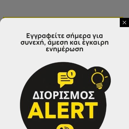
Επικοινωνήστε μαζί μας
Εγγραφείτε σήμερα για
συνεχή, άμεση και έγκαιρη
ενημέρωση
IDEA
Γραφεία Εξυπηρέτησης Πολιτών.
Θα χαρούμε να σας εξυπηρετήσουμε:
Τηλέφωνα επικοινωνίας
Σέρρες:
23213 02583
Αθήνα:
210 3000319
Θεσσαλονίκη:
2314 314202
Ιωάννινα:
26516 08616