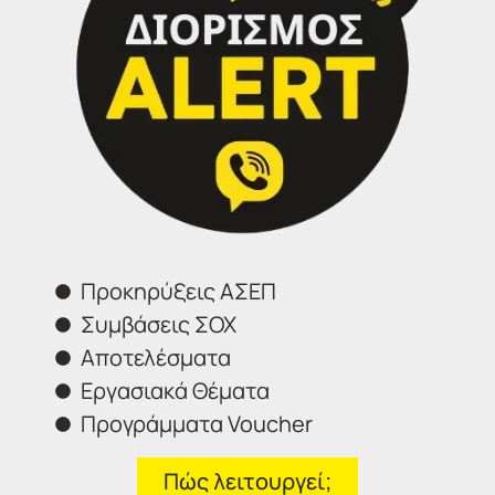
IDEA
Γραφεία Εξυπηρέτησης Πολιτών.
Θα χαρούμε να σας εξυπηρετήσουμε:
Τηλέφωνα επικοινωνίας
Σέρρες:
23213 02583
Αθήνα:
210 3000319
Θεσσαλονίκη:
2314 314202
Ιωάννινα:
26516 08616
Προκηρύξεις ΑΣΕΠ
Συμβάσεις ΣΟΧ
Φόρμα επικοινωνίας
Αποτελέσματα
Εργασιακά Θέματα
Προγράμματα Voucher
Πώς λειτουργεί;