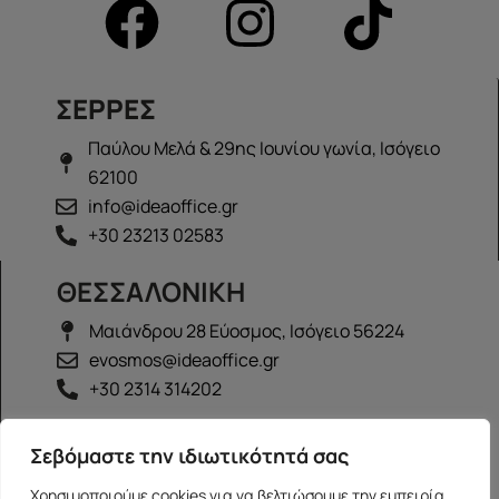
ΣΕΡΡΕΣ
Παύλου Μελά & 29ης Ιουνίου γωνία, Ισόγειο
62100
info@ideaoffice.gr
+30 23213 02583
ΘΕΣΣΑΛΟΝΙΚΗ
Μαιάνδρου 28 Εύοσμος, Ισόγειο 56224
evosmos@ideaoffice.gr
+30 2314 314202
ΙΩΑΝΝΙΝΑ
Σεβόμαστε την ιδιωτικότητά σας
Γεώργιου Καραϊσκάκη 38, Ισόγειο 45444
Χρησιμοποιούμε cookies για να βελτιώσουμε την εμπειρία