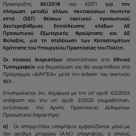
Προκήρυξης
6Κ/2018
του ΑΣΕΠ
για την
πλήρωση
,
μεταξύ άλλων,
πεντακοσίων πενήντα
επτά
(557) θέσεων
τακτικού προσωπικού
Δευτεροβάθμιας Εκπαίδευσης κλάδων ΔΕ
Προσωπικού Εξωτερικής Φρούρησης και ΔΕ
Φύλαξης,
για τη στελέχωση των Καταστημάτων
Κράτησης του Υπουργείου Προστασίας του Πολίτη.
Οι πίνακες διοριστέων
απεστάλησαν στο
Εθνικό
Τυπογραφείο
για δημοσίευση και θα αναρτηθούν στο
Πρόγραμμα «ΔΙΑΥΓΕΙΑ» μετά την έκδοση του σχετικού
ΦΕΚ.
Επισημαίνεται ότι, σύμφωνα με την υπ’ αριθ. 62/2004
απόφαση και την υπ’ αριθ. 2/2020 γνωμοδότηση,
αντίστοιχα, της Αρχής Προστασίας Δεδομένων
Προσωπικού Χαρακτήρα:
α)
Οι απορριπτέοι υποψήφιοι εμφανίζονται μόνο με
τον αριθμό μητρώου (Α.Μ.) υποψηφίου, ο οποίος