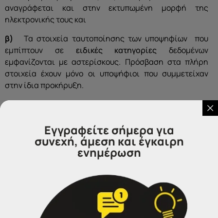
αναγράφεται και στην εκτυπωμένη μορφή της
ηλεκτρονικής τους και
β)
Τα στοιχεία ταυτοποίησης των υποψηφίων που
εμπίπτουν σε
ειδικές κατηγορίες
δεδομένων
εμφανίζονται με αστερίσκους. Πρόσβαση στα πλήρη
στοιχεία έχουν μόνο οι υποψήφιοι που συμμετείχαν
στην ίδια προκήρυξη.
Δείτε τα οριστικά αποτελέσματα
ΕΔΩ
Εγγραφείτε σήμερα για
συνεχή, άμεση και έγκαιρη
ενημέρωση
Επικοινωνήστε μαζί μας