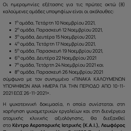
Οι ημερομηνίες εξέτασης για τις πρώτες οκτώ (8)
καλούμενες ομάδες υποψηφίων είναι οι ακόλουθες:
η
1
ομάδα, Τετάρτη 10 Νοεμβρίου 2021,
η
2
ομάδα, Παρασκευή 12 Νοεμβρίου 2021,
η
3
ομάδα, Δευτέρα 15 Νοεμβρίου 2021,
η
4
ομάδα, Τετάρτη 17 Νοεμβρίου 2021,
η
5
ομάδα, Παρασκευή 19 Νοεμβρίου 2021,
η
6
ομάδα, Δευτέρα 22 Νοεμβρίου 2021
η
7
ομάδα, Τετάρτη 24 Νοεμβρίου 2021 και
η
8
ομάδα, Παρασκευή 26 Νοεμβρίου 2021
σύμφωνα με τον συνημμένο «ΠΙΝΑΚΑ ΚΑΛΟΥΜΕΝΩΝ
ΥΠΟΨΗΦΙΩΝ ΑΝΑ ΗΜΕΡΑ ΓΙΑ ΤΗΝ ΠΕΡΙΟΔΟ ΑΠΟ 10-11-
2021 ΕΩΣ 26-11-2021».
Η ψυχοτεχνική δοκιμασία, η οποία συνίσταται στη
χορήγηση ψυχομετρικών εργαλείων και στη διενέργεια
ατομικής κλινικής αξιολόγησης, θα διεξαχθεί
στο
Κέντρο Αεροπορικής Ιατρικής (Κ.Α.Ι.), Λεωφόρος