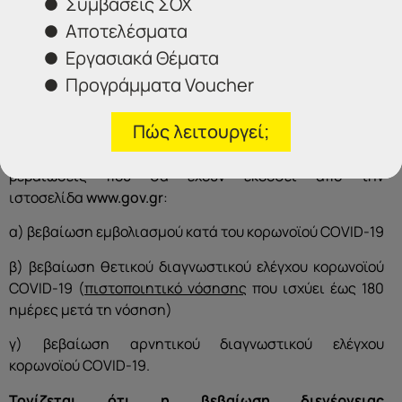
Συμβάσεις ΣΟΧ
μη χρήσης μάσκας εκ μέρους του/της υποψηφίου/-ας,
Αποτελέσματα
δεν θα επιτρέπεται σε αυτόν/-ήν η είσοδος στο χώρο
του Κ.Α.Ι. και συνακόλουθα η συμμετοχή του/της στην
Εργασιακά Θέματα
ψυχοτεχνική δοκιμασία.
Προγράμματα Voucher
Πριν από την είσοδό τους στο κτίριο, οι υποψήφιοι θα
Πώς λειτουργεί;
υποβληθούν σε θερμομέτρηση και
θα πρέπει να
επιδείξουν
, κατά περίπτωση, μία από τις ακόλουθες
βεβαιώσεις που θα έχουν εκδοθεί από την
ιστοσελίδα
www.gov.gr
:
α) βεβαίωση εμβολιασμού κατά του κορωνοϊού COVID-19
β) βεβαίωση θετικού διαγνωστικού ελέγχου κορωνοϊού
COVID-19 (
πιστοποιητικό νόσησης
που ισχύει έως 180
ημέρες μετά τη νόσηση)
γ) βεβαίωση αρνητικού διαγνωστικού ελέγχου
κορωνοϊού COVID-19.
Τονίζεται
ότι η βεβαίωση διενέργειας