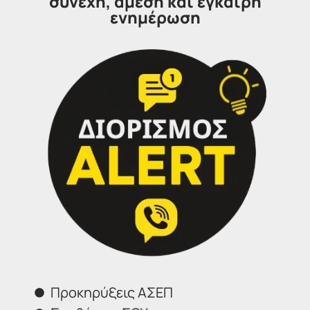
συνεχή, άμεση και έγκαιρη
ενημέρωση
Ενστάσεις κατά της ψυχοτεχνικής δοκιμασίας δεν
επιτρέπονται.
Οι λοιποί επιτυχόντες στις αθλητικές δοκιμασίες
υποψήφιοι, που δεν συμπεριλαμβάνονται στις
ανωτέρω οκτώ (8) ομάδες, θα ενημερώνονται για την
ημερομηνία υποβολής τους στην ψυχοτεχνική
δοκιμασία με νεότερη κάθε φορά ανακοίνωση
, η
οποία, σύμφωνα με την οικεία προκήρυξη, θα
αναρτάται στην ιστοσελίδα του Α.Σ.Ε.Π. τουλάχιστον
δέκα (10) ημέρες πριν από τη διεξαγωγή της δοκιμασίας
για την εκάστοτε ομάδα καλούμενων υποψηφίων.
Υποχρεώσεις των υποψηφίων για τον περιορισμό
διασποράς του
COVID-19
Κατά την προσέλευση στην κεντρική πύλη του 251
Γενικού Νοσοκομείου Αεροπορίας, οι
υποψήφιοι/-ες
Προκηρύξεις ΑΣΕΠ
πρέπει απαραιτήτως να φέρουν μάσκα
. Σε περίπτωση