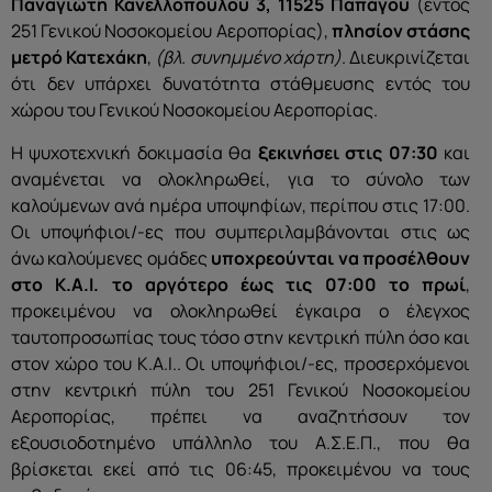
Παναγιώτη Κανελλοπούλου 3, 11525 Παπάγου
(εντός
251 Γενικού Νοσοκομείου Αεροπορίας),
πλησίον στάσης
μετρό Κατεχάκη
,
(βλ. συνημμένο χάρτη)
. Διευκρινίζεται
ότι δεν υπάρχει δυνατότητα στάθμευσης εντός του
χώρου του Γενικού Νοσοκομείου Αεροπορίας.
H ψυχοτεχνική δοκιμασία θα
ξεκινήσει στις 07:30
και
αναμένεται να ολοκληρωθεί, για το σύνολο των
καλούμενων ανά ημέρα υποψηφίων, περίπου στις 17:00.
Οι υποψήφιοι/-ες που συμπεριλαμβάνονται στις ως
άνω καλούμενες ομάδες
υποχρεούνται να προσέλθουν
στο Κ.Α.Ι. το αργότερο έως τις 07:00 το πρωί
,
προκειμένου να ολοκληρωθεί έγκαιρα ο έλεγχος
ταυτοπροσωπίας τους τόσο στην κεντρική πύλη όσο και
στον χώρο του Κ.Α.Ι.. Οι υποψήφιοι/-ες, προσερχόμενοι
στην κεντρική πύλη του 251 Γενικού Νοσοκομείου
Αεροπορίας, πρέπει να αναζητήσουν τον
εξουσιοδοτημένο υπάλληλο του Α.Σ.Ε.Π., που θα
βρίσκεται εκεί από τις 06:45, προκειμένου να τους