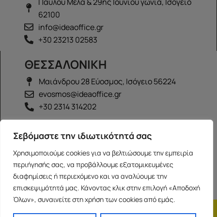
Παύλου Μελά & 29ης Ιουνίου γωνία, Ισόγειο
62100
info@ideaoffice.gr
+30 23213 02583
ΘΕΣΣΑΛΟΝΙΚΗ
Μαιάνδρου 28 Εύοσμος, Ισόγειο 56224
evosmos@ideaoffice.gr
+30 2314 314202
ΙΩΑΝΝΙΝΑ
Σεβόμαστε την ιδιωτικότητά σας
Γεώργιου Καραϊσκάκη 38, Ισόγειο 45444
Χρησιμοποιούμε cookies για να βελτιώσουμε την εμπειρία
ioannina@ideaoffice.gr
περιήγησής σας, να προβάλλουμε εξατομικευμένες
+30 26516 08616
διαφημίσεις ή περιεχόμενο και να αναλύουμε την
επισκεψιμότητά μας. Κάνοντας κλικ στην επιλογή «Αποδοχή
Όλων», συναινείτε στη χρήση των cookies από εμάς.
Η εταιρία
Προσωπικά δεδομένα