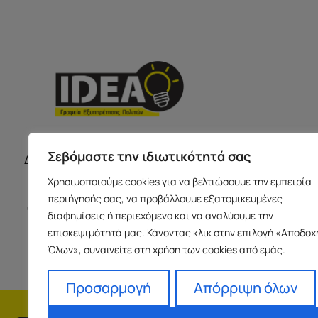
ΣΕΡΡΕ
ΩΡΑΡΙΟ ΚΑΤΑΣΤΗΜΑΤΩΝ
Σεβόμαστε την ιδιωτικότητά σας
Δευτέρα με Παρασκευή 09:00-17:00
Παύλου Με
Χρησιμοποιούμε cookies για να βελτιώσουμε την εμπειρία
Ισόγειο 6
περιήγησής σας, να προβάλλουμε εξατομικευμένες
info@idea
διαφημίσεις ή περιεχόμενο και να αναλύουμε την
+30 23213
επισκεψιμότητά μας. Κάνοντας κλικ στην επιλογή «Αποδοχ
Όλων», συναινείτε στη χρήση των cookies από εμάς.
Προσαρμογή
Απόρριψη όλων
H εταιρεία
Fra