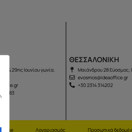
Σ
ΘΕΣΣΑΛΟΝΙΚΗ
λά & 29ης Ιουνίου γωνία,
Μαιάνδρου 28 Εύοσμος, 
2100
evosmos@ideaoffice.gr
office.gr
+30 2314 314202
 02583
ή
nchise
Λογαριασμός
Προσωπικά δεδομέ