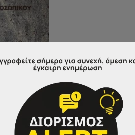
γγραφείτε σήμερα για συνεχή, άμεση κ
έγκαιρη ενημέρωση
ροκήρυξης
6
Κ/2019
του ΑΣΕΠ για την πλήρωση με σε
σεων
τακτικού προσωπικού Τεχνολογικής Εκπαίδευσης σ
ο
για δημοσίευση και θα αναρτηθεί στο Πρόγραμμα «ΔΙΑΥΓΕ