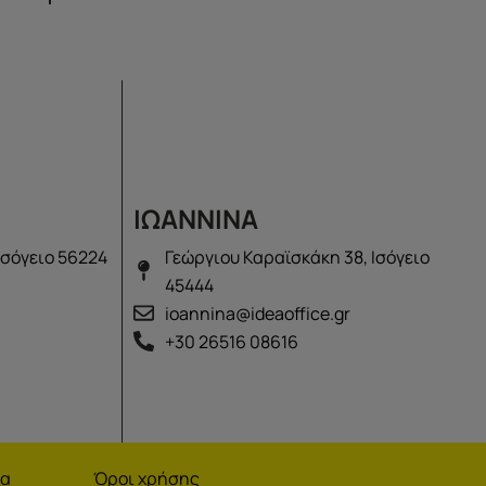
ΙΩΑΝΝΙΝΑ
Ισόγειο 56224
Γεώργιου Καραϊσκάκη 38, Ισόγειο
45444
ioannina@ideaoffice.gr
+30 26516 08616
να
Όροι χρήσης