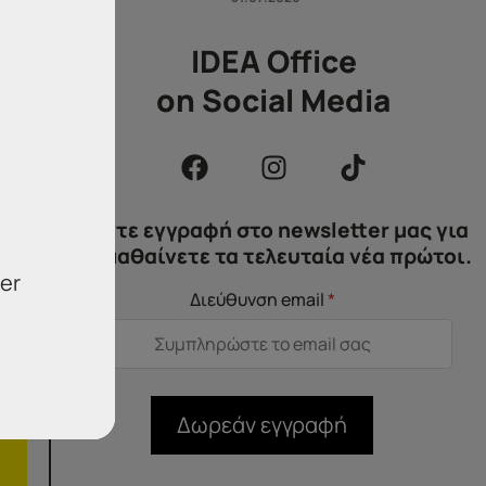
IDEA Office
on Social Media
Κάντε εγγραφή στο newsletter μας για
να μαθαίνετε τα τελευταία νέα πρώτοι.
er
Διεύθυνση email
*
Δωρεάν εγγραφή