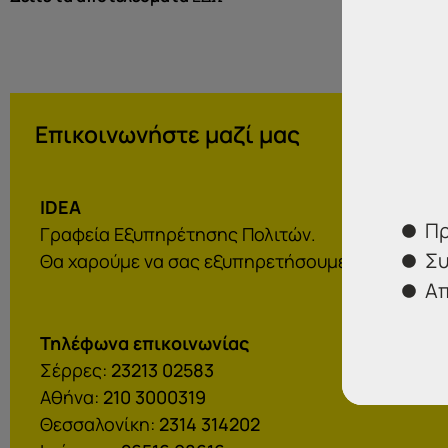
Επικοινωνήστε μαζί μας
IDEA
Πρ
Γραφεία Εξυπηρέτησης Πολιτών.
Συ
Θα χαρούμε να σας εξυπηρετήσουμε:
Απ
Τηλέφωνα επικοινωνίας
Σέρρες:
23213 02583
Αθήνα:
210 3000319
Θεσσαλονίκη:
2314 314202