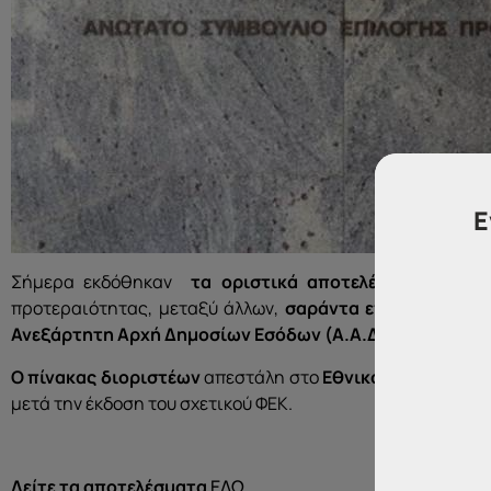
Ε
Σήμερα εκδόθηκαν
τα οριστικά αποτελέσματα
της Π
προτεραιότητας, μεταξύ άλλων,
σαράντα επτά
(47) θέ
Ανεξάρτητη Αρχή Δημοσίων Εσόδων (Α.Α.Δ.Ε.).
Ο πίνακας διοριστέων
απεστάλη στο
Εθνικό Τυπογραφεί
μετά την έκδοση του σχετικού ΦΕΚ.
Δείτε τα αποτελέσματα
ΕΔΩ