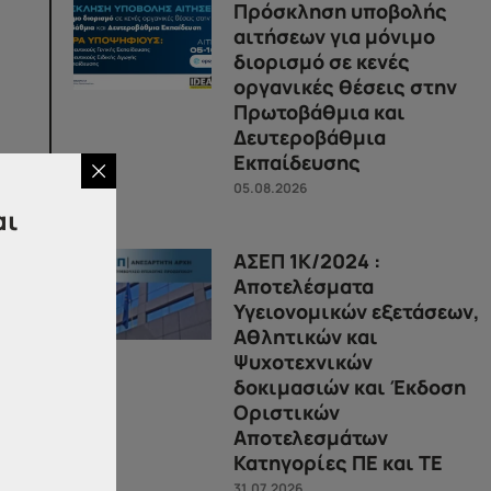
Πρόσκληση υποβολής
αιτήσεων για μόνιμο
διορισμό σε κενές
οργανικές θέσεις στην
Πρωτοβάθμια και
Δευτεροβάθμια
Εκπαίδευσης
05.08.2026
αι
ΑΣΕΠ 1Κ/2024 :
ιρά
Αποτελέσματα
την
Υγειονομικών εξετάσεων,
Αθλητικών και
Ψυχοτεχνικών
ΙΑ»
δοκιμασιών και Έκδοση
Οριστικών
Αποτελεσμάτων
Κατηγορίες ΠΕ και ΤΕ
31.07.2026