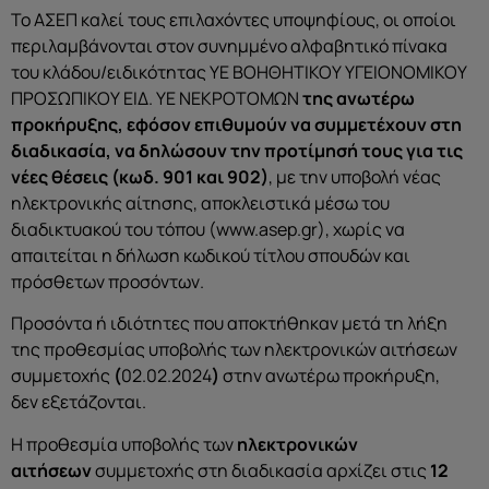
Το ΑΣΕΠ καλεί τους επιλαχόντες υποψηφίους, οι οποίοι
περιλαμβάνονται στον συνημμένο αλφαβητικό πίνακα
του κλάδου/ειδικότητας ΥΕ ΒΟΗΘΗΤΙΚΟΥ ΥΓΕΙΟΝΟΜΙΚΟΥ
ΠΡΟΣΩΠΙΚΟΥ ΕΙΔ. ΥΕ ΝΕΚΡΟΤΟΜΩΝ
της ανωτέρω
προκήρυξης, εφόσον επιθυμούν να συμμετέχουν στη
διαδικασία, να δηλώσουν την προτίμησή τους για τις
νέες θέσεις (κωδ. 901 και 902)
, με την υποβολή νέας
ηλεκτρονικής αίτησης, αποκλειστικά μέσω του
διαδικτυακού του τόπου (www.asep.gr), χωρίς να
απαιτείται η δήλωση κωδικού τίτλου σπουδών και
πρόσθετων προσόντων.
Προσόντα ή ιδιότητες που αποκτήθηκαν μετά τη λήξη
της προθεσμίας υποβολής των ηλεκτρονικών αιτήσεων
συμμετοχής
(
02.02.2024
)
στην ανωτέρω προκήρυξη,
δεν εξετάζονται.
Η προθεσμία υποβολής των
ηλεκτρονικών
αιτήσεων
συμμετοχής στη διαδικασία αρχίζει στις
12