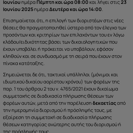
Ιουνίου
ημέρα
Πέμπτη
και ώρα 08:00
και λήγει στις
23
Ιουνίου
2025
ημέρα
Δευτέρα
και ώρα 14:00
.
Επισημαίνεται ότι, η επιλογή των διοριστέων στις νέες
θέσεις θα πραγματοποιηθεί ύστερα από τον έλεγχο των
προσόντων και κριτηρίων των επιλαχόντων του εν λόγω
κλάδου/ειδικότητας βάσει των δικαιολογητικών που
έχουν υποβάλει ή πρόκειται να υποβάλουν, εφόσον
κληθούν και σε συνδυασμό με τη σειρά που έχουν στον
πίνακα κατάταξης.
Σημειώνεται δε ότι, τακτικοί υπάλληλοι (μόνιμοι και
ιδιωτικού δικαίου αορίστου χρόνου) των φορέων της
παρ. 1 του άρθρου 2 του ν. 4765/2021 έχουν δικαίωμα
συμμετοχής σε διαδικασία πλήρωσης θέσεων των
φορέων αυτών, μετά από την παρέλευση
δεκαετίας
από
την ημερομηνία διορισμού ή πρόσληψής τους, με
εξαίρεση τη συμμετοχή σε διαδικασία πλήρωσης
θέσεων κατηγορίας ανώτερης αυτής του διορισμού ή
της πρόσληψής τους.