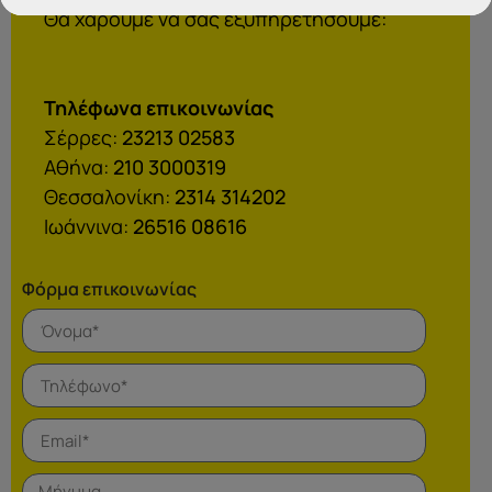
Θα χαρούμε να σας εξυπηρετήσουμε:
Τηλέφωνα επικοινωνίας
Σέρρες:
23213 02583
Αθήνα:
210 3000319
Θεσσαλονίκη:
2314 314202
Ιωάννινα:
26516 08616
Φόρμα επικοινωνίας