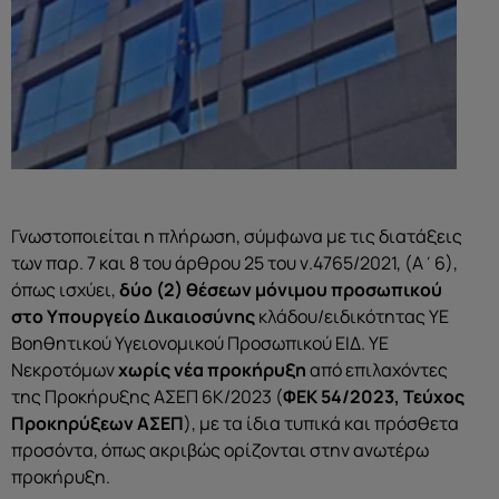
Γνωστοποιείται η πλήρωση, σύμφωνα με τις διατάξεις
των παρ. 7 και 8 του άρθρου 25 του ν.4765/2021, (Α΄6),
όπως ισχύει,
δύο (2) θέσεων
μόνιμου προσωπικού
στο Υπουργείο Δικαιοσύνης
κλάδου/ειδικότητας ΥΕ
Βοηθητικού Υγειονομικού Προσωπικού ΕΙΔ. ΥΕ
Νεκροτόμων
χωρίς νέα προκήρυξη
από επιλαχόντες
της Προκήρυξης ΑΣΕΠ 6Κ/2023 (
ΦΕΚ 54/2023, Τεύχος
Προκηρύξεων ΑΣΕΠ
), με τα ίδια τυπικά και πρόσθετα
προσόντα, όπως ακριβώς ορίζονται στην ανωτέρω
προκήρυξη.