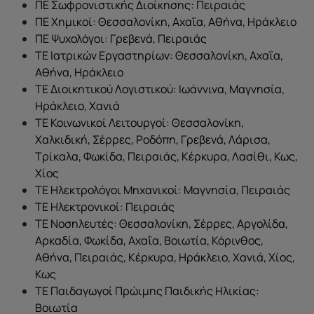
ΠΕ Σωφρονιστικής Διοίκησης: Πειραιάς
ΠΕ Χημικοί: Θεσσαλονίκη, Αχαΐα, Αθήνα, Ηράκλειο
ΠΕ Ψυχολόγοι: Γρεβενά, Πειραιάς
ΤΕ Ιατρικών Εργαστηρίων: Θεσσαλονίκη, Αχαΐα,
Αθήνα, Ηράκλειο
ΤΕ Διοικητικού Λογιστικού: Ιωάννινα, Μαγνησία,
Ηράκλειο, Χανιά
ΤΕ Κοινωνικοί Λειτουργοί: Θεσσαλονίκη,
Χαλκιδική, Σέρρες, Ροδόπη, Γρεβενά, Λάρισα,
Τρίκαλα, Φωκίδα, Πειραιάς, Κέρκυρα, Λασίθι, Κως,
Χίος
ΤΕ Ηλεκτρολόγοι Μηχανικοί: Μαγνησία, Πειραιάς
ΤΕ Ηλεκτρονικοί: Πειραιάς
ΤΕ Νοσηλευτές: Θεσσαλονίκη, Σέρρες, Αργολίδα,
Αρκαδία, Φωκίδα, Αχαΐα, Βοιωτία, Κόρινθος,
Αθήνα, Πειραιάς, Κέρκυρα, Ηράκλειο, Χανιά, Χίος,
Κως
ΤΕ Παιδαγωγοί Πρώιμης Παιδικής Ηλικίας:
Βοιωτία