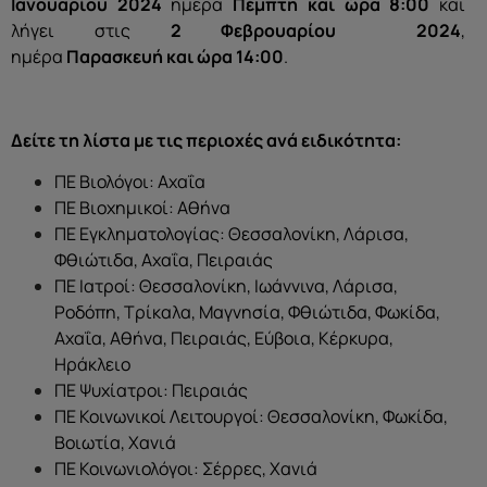
Ιανουαρίου 2024
ημέρα
Πέμπτη
και ώρα 8:00
και
λήγει στις
2 Φεβρουαρίου
2024
,
ημέρα
Παρασκευή
και ώρα 14:00
.
Δείτε τη λίστα με τις περιοχές ανά ειδικότητα:
ΠΕ Βιολόγοι: Αχαΐα
ΠΕ Βιοχημικοί: Αθήνα
ΠΕ Εγκληματολογίας: Θεσσαλονίκη, Λάρισα,
Φθιώτιδα, Αχαΐα, Πειραιάς
ΠΕ Ιατροί: Θεσσαλονίκη, Ιωάννινα, Λάρισα,
Ροδόπη, Τρίκαλα, Μαγνησία, Φθιώτιδα, Φωκίδα,
Αχαΐα, Αθήνα, Πειραιάς, Εύβοια, Κέρκυρα,
Ηράκλειο
ΠΕ Ψυχίατροι: Πειραιάς
ΠΕ Κοινωνικοί Λειτουργοί: Θεσσαλονίκη, Φωκίδα,
Βοιωτία, Χανιά
ΠΕ Κοινωνιολόγοι: Σέρρες, Χανιά