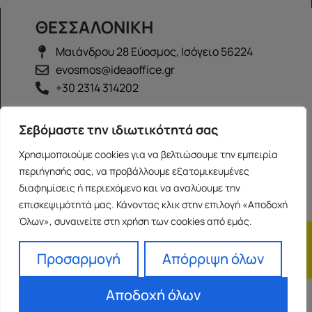
ΘΕΣΣΑΛΟΝΙΚΗ
Μαιάνδρου 28 Εύοσμος, Ισόγειο 56224
evosmos@ideaoffice.gr
+30 2314 314202
ΙΩΑΝΝΙΝΑ
Σεβόμαστε την ιδιωτικότητά σας
Γεώργιου Καραϊσκάκη 38, Ισόγειο 45444
Χρησιμοποιούμε cookies για να βελτιώσουμε την εμπειρία
ioannina@ideaoffice.gr
περιήγησής σας, να προβάλλουμε εξατομικευμένες
+30 26516 08616
διαφημίσεις ή περιεχόμενο και να αναλύουμε την
επισκεψιμότητά μας. Κάνοντας κλικ στην επιλογή «Αποδοχή
Όλων», συναινείτε στη χρήση των cookies από εμάς.
Η εταιρία
Προσωπικά δεδομένα
Franchise
Όροι Χρήσης
Προσαρμογή
Απόρριψη όλων
Αποδοχή όλων
Powered by