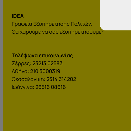
IDEA
Γραφεία Εξυπηρέτησης Πολιτών.
Θα χαρούμε να σας εξυπηρετήσουμε:
Τηλέφωνα επικοινωνίας
Σέρρες:
23213 02583
Αθήνα:
210 3000319
Θεσσαλονίκη:
2314 314202
Ιωάννινα:
26516 08616