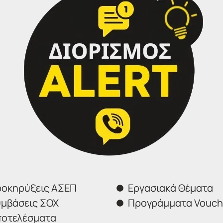
7
Κ/2020
του ΑΣΕΠ για την πλήρωση με σειρά προτεραιότητ
επιστημιακής Εκπαίδευσης στο Εθνικό Τυπογραφείο
.
ο
για δημοσίευση και θα αναρτηθεί στο Πρόγραμμα «ΔΙΑΥΓΕ
004 απόφαση της Αρχής Προστασίας Δεδομένων Προσωπι
ο
με τον αριθμό μητρώου (Α.Μ.), ο οποίος αναγράφεται και 
οκηρύξεις ΑΣΕΠ
Εργασιακά Θέματα
μβάσεις ΣΟΧ
Προγράμματα Vouch
οτελέσματα