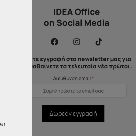
IDEA Office
ας,
on Social Media
ΙΑ»
κού
στην
Κάντε εγγραφή στο newsletter μας για
να μαθαίνετε τα τελευταία νέα πρώτοι.
Διεύθυνση email
*
Δωρεάν εγγραφή
er