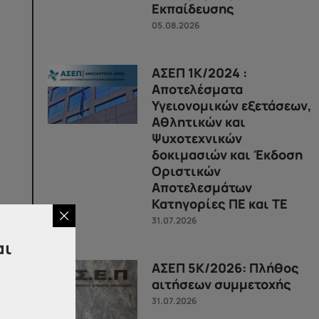
Εκπαίδευσης
05.08.2026
ΑΣΕΠ 1Κ/2024 :
Αποτελέσματα
Υγειονομικών εξετάσεων,
Αθλητικών και
Ψυχοτεχνικών
δοκιμασιών και Έκδοση
Οριστικών
Αποτελεσμάτων
Κατηγορίες ΠΕ και ΤΕ
31.07.2026
αι
ΑΣΕΠ 5Κ/2026: Πλήθος
αιτήσεων συμμετοχής
31.07.2026