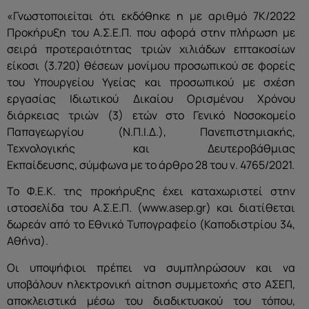
«Γνωστοποιείται ότι εκδόθηκε η με αριθμό 7Κ/2022
Προκήρυξη του Α.Σ.Ε.Π. που αφορά στην πλήρωση με
σειρά προτεραιότητας τριών χιλιάδων επτακοσίων
είκοσι (3.720) θέσεων μονίμου προσωπικού σε φορείς
του Υπουργείου Υγείας και προσωπικού με σχέση
εργασίας Ιδιωτικού Δικαίου Ορισμένου Χρόνου
διάρκειας τριών (3) ετών στο Γενικό Νοσοκομείο
Παπαγεωργίου (Ν.Π.Ι.Δ.), Πανεπιστημιακής,
Τεχνολογικής και Δευτεροβάθμιας
Εκπαίδευσης, σύμφωνα με το άρθρο 28 του ν. 4765/2021.
Το Φ.Ε.Κ. της προκήρυξης έχει καταχωριστεί στην
ιστοσελίδα του Α.Σ.Ε.Π. (www.asep.gr) και διατίθεται
δωρεάν από το Εθνικό Τυπογραφείο (Καποδιστρίου 34,
Αθήνα).
Οι υποψήφιοι πρέπει να συμπληρώσουν και να
υποβάλουν ηλεκτρονική αίτηση συμμετοχής στο ΑΣΕΠ,
αποκλειστικά μέσω του διαδικτυακού του τόπου,