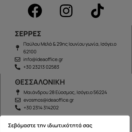
ΣΕΡΡΕΣ
Παύλου Μελά & 29ης Ιουνίου γωνία, Ισόγειο
62100
info@ideaoffice.gr
+30 23213 02583
ΘΕΣΣΑΛΟΝΙΚΗ
Μαιάνδρου 28 Εύοσμος, Ισόγειο 56224
evosmos@ideaoffice.gr
+30 2314 314202
ΙΩΑΝΝΙΝΑ
Σεβόμαστε την ιδιωτικότητά σας