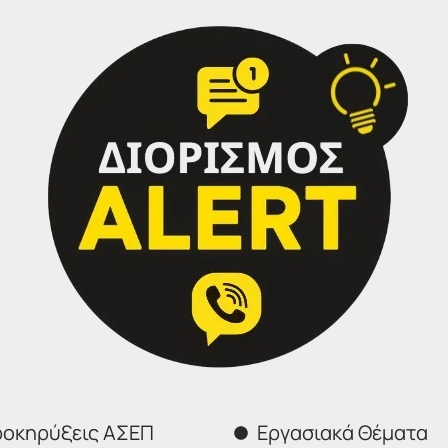
 Προκήρυξης
7Κ/2019
του ΑΣΕΠ
για την πλήρωση
, μετ
ύ Τεχνολογικής Εκπαίδευσης
στους εποπτευόμενους από
είς πρόνοιας
: Κέντρα Κοινωνικής Πρόνοιας, Εθνικό Κέν
ι Αποκατάστασης Τυφλών (ΚΕΑΤ) και στο Εθνικό Ίδρυμα Κω
γραφείο
για δημοσίευση και θα αναρτηθούν στο Πρόγρα
004 απόφαση της Αρχής Προστασίας Δεδομένων Προσωπι
μόνο
με τον αριθμό μητρώου (Α.Μ.) υποψηφίου, ο οπο
ς τους αίτησης.
οκηρύξεις ΑΣΕΠ
Εργασιακά Θέματα