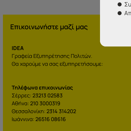
Συ
Απ
Επικοινωνήστε μαζί μας
IDEA
Γραφεία Εξυπηρέτησης Πολιτών.
Θα χαρούμε να σας εξυπηρετήσουμε:
Τηλέφωνα επικοινωνίας
Σέρρες:
23213 02583
Αθήνα:
210 3000319
Θεσσαλονίκη:
2314 314202
Ιωάννινα:
26516 08616