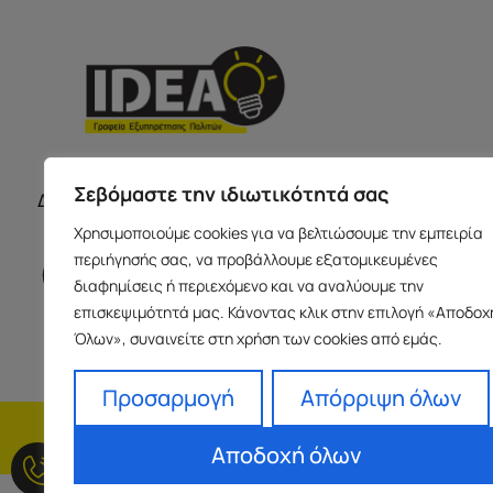
ΣΕΡΡΕ
ΩΡΑΡΙΟ ΚΑΤΑΣΤΗΜΑΤΩΝ
Σεβόμαστε την ιδιωτικότητά σας
Δευτέρα με Παρασκευή 09:00-17:00
Παύλου Με
Χρησιμοποιούμε cookies για να βελτιώσουμε την εμπειρία
Ισόγειο 6
περιήγησής σας, να προβάλλουμε εξατομικευμένες
info@idea
διαφημίσεις ή περιεχόμενο και να αναλύουμε την
+30 23213
επισκεψιμότητά μας. Κάνοντας κλικ στην επιλογή «Αποδοχ
Όλων», συναινείτε στη χρήση των cookies από εμάς.
Προσαρμογή
Απόρριψη όλων
H εταιρεία
Fra
Αποδοχή όλων