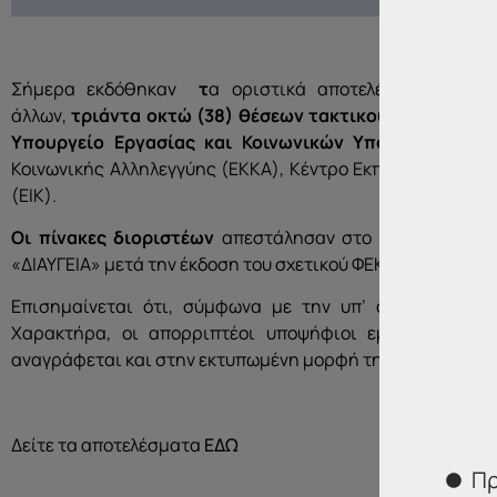
Σήμερα εκδόθηκαν
τ
α οριστικά αποτελέσματα της
άλλων,
τριάντα οκτώ
(38)
θέσεων
τακτικού προσωπικο
Υπουργείο Εργασίας και Κοινωνικών Υποθέσεων φορ
Κοινωνικής Αλληλεγγύης (ΕΚΚΑ), Κέντρο Εκπαίδευσης κα
(ΕΙΚ).
Οι πίνακες διοριστέων
απεστάλησαν στο
Εθνικό Τυπο
«ΔΙΑΥΓΕΙΑ» μετά την έκδοση του σχετικού ΦΕΚ.
Επισημαίνεται ότι, σύμφωνα με την υπ’ αριθ. 62/2
Χαρακτήρα, οι απορριπτέοι υποψήφιοι εμφανίζονται
αναγράφεται και στην εκτυπωμένη μορφή της ηλεκτρονική
Δείτε τα αποτελέσματα
ΕΔΩ
Πρ