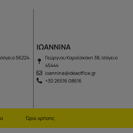
ΙΩΑΝΝΙΝΑ
Ισόγειο 56224
Γεώργιου Καραϊσκάκη 38, Ισόγειο
45444
ioannina@ideaoffice.gr
+30 26516 08616
να
Όροι χρήσης