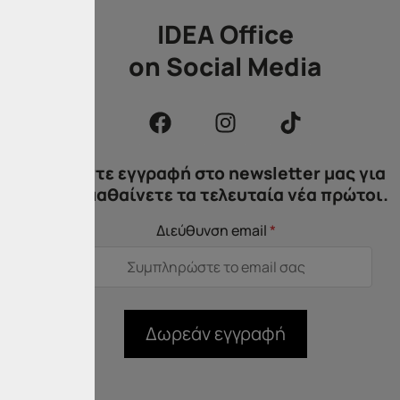
IDEA Office
on Social Media
αξύ
 το
τρο
φών
Κάντε εγγραφή στο newsletter μας για
μμα
να μαθαίνετε τα τελευταία νέα πρώτοι.
Διεύθυνση email
*
κού
ίος
Δωρεάν εγγραφή