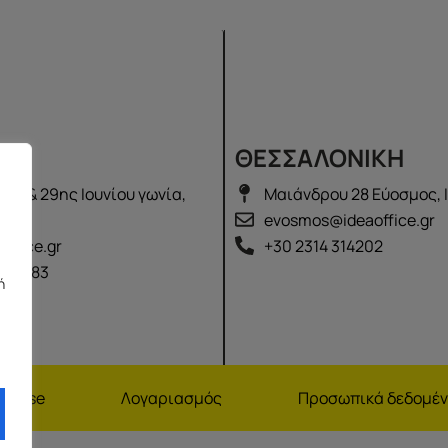
Σ
ΘΕΣΣΑΛΟΝΙΚΗ
λά & 29ης Ιουνίου γωνία,
Μαιάνδρου 28 Εύοσμος, 
2100
evosmos@ideaoffice.gr
office.gr
+30 2314 314202
 02583
ή
nchise
Λογαριασμός
Προσωπικά δεδομέ