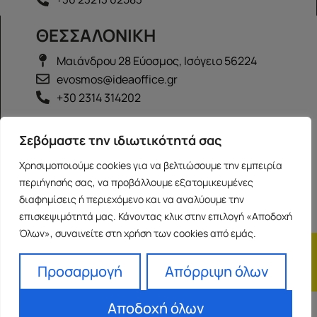
ΘΕΣΣΑΛΟΝΙΚΗ
Μαιάνδρου 28 Εύοσμος, Ισόγειο 56224
evosmos@ideaoffice.gr
+30 2314 314202
ΙΩΑΝΝΙΝΑ
Σεβόμαστε την ιδιωτικότητά σας
Γεώργιου Καραϊσκάκη 38, Ισόγειο 45444
Χρησιμοποιούμε cookies για να βελτιώσουμε την εμπειρία
ioannina@ideaoffice.gr
περιήγησής σας, να προβάλλουμε εξατομικευμένες
+30 26516 08616
διαφημίσεις ή περιεχόμενο και να αναλύουμε την
επισκεψιμότητά μας. Κάνοντας κλικ στην επιλογή «Αποδοχή
Όλων», συναινείτε στη χρήση των cookies από εμάς.
Η εταιρία
Προσωπικά δεδομένα
Franchise
Όροι Χρήσης
Προσαρμογή
Απόρριψη όλων
Αποδοχή όλων
Powered by