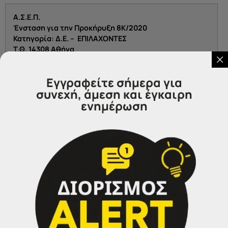
Α.Σ.Ε.Π.
Ένσταση για την Προκήρυξη 8Κ/2020
Κατηγορία: Δ.Ε. – ΕΠΙΛΑΧΟΝΤΕΣ
T.Θ. 14308 Αθήνα
Τ.Κ. 11510
Εγγραφείτε σήμερα για
Δεκτή επίσης γίνεται και η υποβολή ένστασης μέσω
συνεχή, άμεση και έγκαιρη
ηλεκτρονικού ταχυδρομείου στο e-
ενημέρωση
mail:
prosl.enstasi@asep.gr
Για την ένσταση απαιτείται και παράβολο είκοσι ευρώ
(20€), άλλως η ένσταση δεν εξετάζεται. Ο
ενδιαφερόμενος υποβάλει το
παράβολο το οποίο έχει
προμηθευτεί ηλεκτρονικά
από τον διαδικτυακό τόπο
της Γενικής Γραμματείας Πληροφοριακών
Συστημάτων
(
www.gsis.gr
)
, μέσω της εφαρμογής
ηλεκτρονικού παραβόλου (e-Παράβολο), επιλέγοντας
«Φορέας Δημοσίου» και «Ανώτατο Συμβούλιο Επιλογής