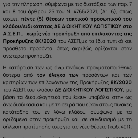
για την πλήρωση, σύμφωνα με τις διατάξεις των παρ. 7
και 8 του άρθρου 25 του Ν. 4765/2021, (Α΄ 6), όπως
ισχύει,
πέντε (5)
θέσεων τακτικού προσωπικού του
κλάδου/ειδικότητας
ΔΕ ΔΙΟΙΚΗΤΙΚΟΥ ΛΟΓΙΣΤΙΚΟΥ
στο
Α.Σ.Ε.Π.,
χωρίς νέα προκήρυξη
από επιλαχόντες
της
Προκήρυξης
8Κ/2020
του ΑΣΕΠ,με τα ίδια τυπικά και
πρόσθετα προσόντα, όπως ακριβώς ορίζονται στην
ανωτέρω προκήρυξη.
Η κατάρτιση των ως άνω πινάκων πραγματοποιήθηκε
ύστερα από
τον έλεγχο των
προσόντων και των
κριτηρίων των επιλαχόντων της Προκήρυξης
8Κ/2020
του ΑΣΕΠ,του κλάδου
ΔΕ ΔΙΟΙΚΗΤΙΚΟΥ-ΛΟΓΙΣΤΙΚΟΥ
,
με
βάση τα δικαιολογητικά που έχουν υποβάλει στην ως
άνω διαδικασία και με τη σειρά που είχαν στους πίνακες
κατάταξης του εν λόγω κλάδου, σύμφωνα με τα
οριζόμενα στην προκήρυξη και σε συνδυασμό με τη
δήλωση προτίμησής τους για τις νέες θέσεις (κωδ. 401).