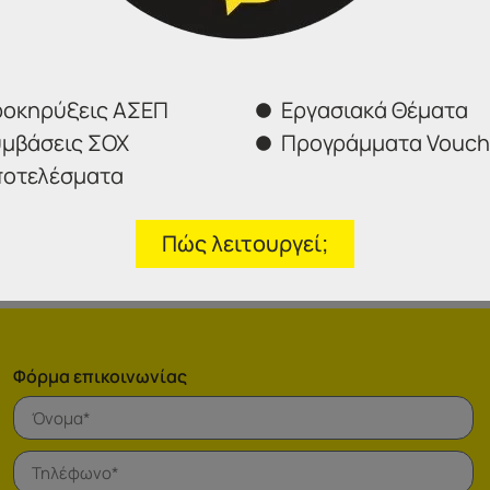
οκηρύξεις ΑΣΕΠ
Εργασιακά Θέματα
ονικού ταχυδρομείου στο e-mail:
prosl.enstasi@asep.gr
μβάσεις ΣΟΧ
Προγράμματα Vouch
οτελέσματα
Πώς λειτουργεί;
Φόρμα επικοινωνίας