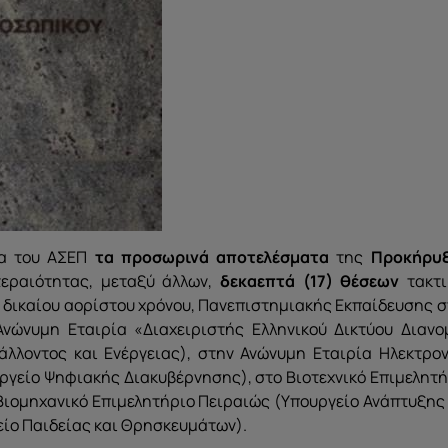
δα του ΑΣΕΠ
τα προσωρινά αποτελέσματα
της
Προκήρυ
εραιότητας, μεταξύ άλλων,
δεκαεπτά (17) θέσεων
τακτι
 δικαίου αορίστου χρόνου, Πανεπιστημιακής Εκπαίδευσης 
νώνυμη Εταιρία «Διαχειριστής Ελληνικού Δικτύου Διανο
άλλοντος και Ενέργειας), στην Ανώνυμη Εταιρία Ηλεκτρον
ουργείο Ψηφιακής Διακυβέρνησης), στο Βιοτεχνικό Επιμελητ
 Βιομηχανικό Επιμελητήριο Πειραιώς (Υπουργείο Ανάπτυξης
είο Παιδείας και Θρησκευμάτων).