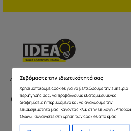
ΣΕΡΡΕ
ΩΡΑΡΙΟ ΚΑΤΑΣΤΗΜΑΤΩΝ
Σεβόμαστε την ιδιωτικότητά σας
Δευτέρα με Παρασκευή 09:00-17:00
Παύλου Με
Χρησιμοποιούμε cookies για να βελτιώσουμε την εμπειρία
Ισόγειο 6
περιήγησής σας, να προβάλλουμε εξατομικευμένες
info@idea
διαφημίσεις ή περιεχόμενο και να αναλύουμε την
+30 23213
επισκεψιμότητά μας. Κάνοντας κλικ στην επιλογή «Αποδοχ
Όλων», συναινείτε στη χρήση των cookies από εμάς.