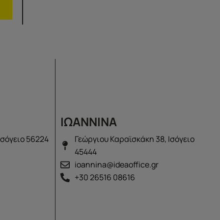
ΙΩΑΝΝΙΝΑ
Ισόγειο 56224
Γεώργιου Καραϊσκάκη 38, Ισόγειο
45444
ioannina@ideaoffice.gr
+30 26516 08616