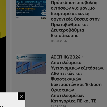
Πρόσκληση υποβολής
αιτήσεων για μόνιμο
διορισμό σε κενές
οργανικές θέσεις στην
Πρωτοβάθμια και
Δευτεροβάθμια
Εκπαίδευσης
05.08.2026
ΑΣΕΠ 1Κ/2024 :
Αποτελέσματα
Υγειονομικών εξετάσεων,
Αθλητικών και
Ψυχοτεχνικών
δοκιμασιών και Έκδοση
Οριστικών
Αποτελεσμάτων
Ε.Κ.
Κατηγορίες ΠΕ και ΤΕ
εων
31.07.2026