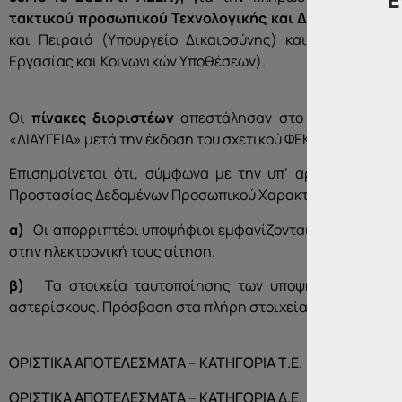
Ε
τακτικού προσωπικού Τεχνολογικής και Δευτεροβάθμι
και Πειραιά (Υπουργείο Δικαιοσύνης) και στον Οργαν
Εργασίας και Κοινωνικών Υποθέσεων).
Οι
πίνακες διοριστέων
απεστάλησαν στο Εθνικό Τυπογ
«ΔΙΑΥΓΕΙΑ» μετά την έκδοση του σχετικού ΦΕΚ.
Επισημαίνεται ότι, σύμφωνα με την υπ’ αριθ. 62/200
Προστασίας Δεδομένων Προσωπικού Χαρακτήρα:
α)
Οι απορριπτέοι υποψήφιοι εμφανίζονται μόνο με τον
στην ηλεκτρονική τους αίτηση.
β)
Τα στοιχεία ταυτοποίησης των υποψηφίων που ε
αστερίσκους. Πρόσβαση στα πλήρη στοιχεία έχουν
μόνο
οι
ΟΡΙΣΤΙΚΑ ΑΠΟΤΕΛΕΣΜΑΤΑ – ΚΑΤΗΓΟΡΙΑ Τ.Ε.
(Προτείνεται τ
ΟΡΙΣΤΙΚΑ ΑΠΟΤΕΛΕΣΜΑΤΑ – ΚΑΤΗΓΟΡΙΑ Δ.Ε.
(Προτείνεται τ