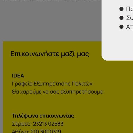
Πρ
Συ
Απ
Επικοινωνήστε μαζί μας
IDEA
Γραφεία Εξυπηρέτησης Πολιτών.
Θα χαρούμε να σας εξυπηρετήσουμε:
Τηλέφωνα επικοινωνίας
Σέρρες:
23213 02583
Αθήνα:
210 3000319