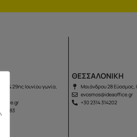
Σ
ΘΕΣΣΑΛΟΝΙΚΗ
λά & 29ης Ιουνίου γωνία,
Μαιάνδρου 28 Εύοσμος, 
2100
evosmos@ideaoffice.gr
office.gr
+30 2314 314202
 02583
ή