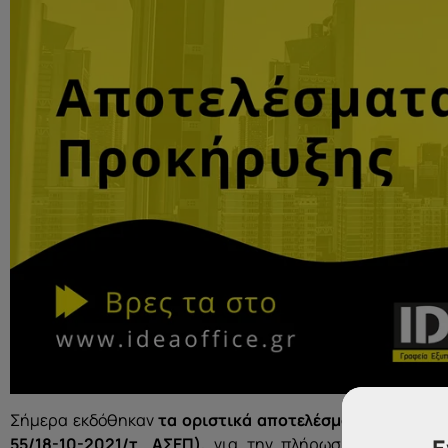
Σήμερα εκδόθηκαν
τα οριστικά αποτελέσματα
της Προκ
55/18-10-2021/τ. ΑΣΕΠ),
για την πλήρωση, με σειρά 