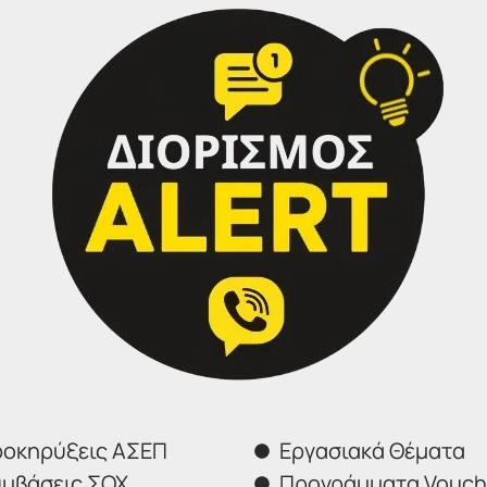
 και ηλεκτρονική υποβολή της αίτησης σας.
οκηρύξεις ΑΣΕΠ
Εργασιακά Θέματα
μβάσεις ΣΟΧ
Προγράμματα Vouch