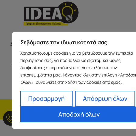
ΣΕΡΡΕ
ΩΡΑΡΙΟ ΚΑΤΑΣΤΗΜΑΤΩΝ
Σεβόμαστε την ιδιωτικότητά σας
Δευτέρα με Παρασκευή 09:00-17:00
Παύλου Με
Χρησιμοποιούμε cookies για να βελτιώσουμε την εμπειρία
Ισόγειο 6
περιήγησής σας, να προβάλλουμε εξατομικευμένες
info@idea
διαφημίσεις ή περιεχόμενο και να αναλύουμε την
+30 23213
επισκεψιμότητά μας. Κάνοντας κλικ στην επιλογή «Αποδοχ
Όλων», συναινείτε στη χρήση των cookies από εμάς.
Προσαρμογή
Απόρριψη όλων
H εταιρεία
Fra
Αποδοχή όλων