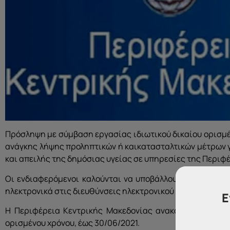
Πρόσληψη με σύμβαση εργασίας ιδιωτικού δικαίου ορισμέ
ανάγκης λήψης προληπτικών ή καικατασταλτικών μέτρων γ
και απειλής της δημόσιας υγείας σε υπηρεσίες της Περιφ
Οι ενδιαφερόμενοι καλούνται να υποβάλλουν αίτηση (βά
ηλεκτρονικά στις διευθύνσεις ηλεκτρονικού ταχυδρομείου
Ε
Η Περιφέρεια Κεντρικής Μακεδονίας ανακοινώνει την 
ορισμένου χρόνου, έως 30/06/2021.