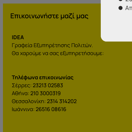
Απ
Επικοινωνήστε μαζί μας
IDEA
Γραφεία Εξυπηρέτησης Πολιτών.
Θα χαρούμε να σας εξυπηρετήσουμε:
Τηλέφωνα επικοινωνίας
Σέρρες:
23213 02583
Αθήνα:
210 3000319
Θεσσαλονίκη:
2314 314202
Ιωάννινα:
26516 08616