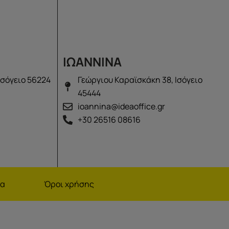
ΙΩΑΝΝΙΝΑ
Ισόγειο 56224
Γεώργιου Καραϊσκάκη 38, Ισόγειο
45444
ioannina@ideaoffice.gr
+30 26516 08616
να
Όροι χρήσης