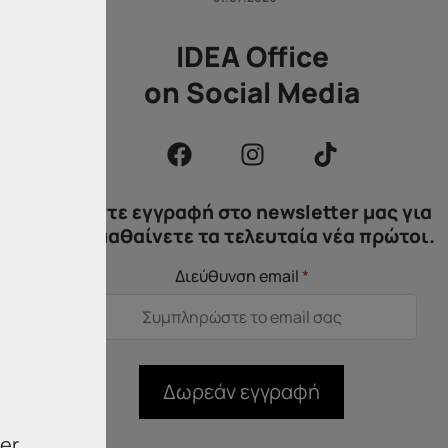
IDEA Office
on Social Media
Κάντε εγγραφή στο newsletter μας για
να μαθαίνετε τα τελευταία νέα πρώτοι.
Διεύθυνση email
*
Δωρεάν εγγραφή
er