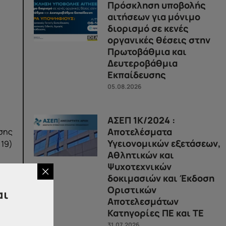
Πρόσκληση υποβολής
αιτήσεων για μόνιμο
διορισμό σε κενές
οργανικές θέσεις στην
Πρωτοβάθμια και
Δευτεροβάθμια
Εκπαίδευσης
05.08.2026
ΑΣΕΠ 1Κ/2024 :
Αποτελέσματα
εσης
Υγειονομικών εξετάσεων,
 19)
Αθλητικών και
Ψυχοτεχνικών
όνο
δοκιμασιών και Έκδοση
Οριστικών
αι
Αποτελεσμάτων
ίου
Κατηγορίες ΠΕ και ΤΕ
31.07.2026