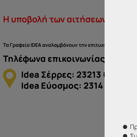
Η υποβολή των αιτήσεων έληξε!
Τα Γραφεία IDEA αναλαμβάνουν την επιτυχή συμπλήρωση
Τηλέφωνα επικοινωνίας:
Idea Σέρρες: 23213 02583
Idea Εύοσμος: 2314 314202
Πρ
Συ