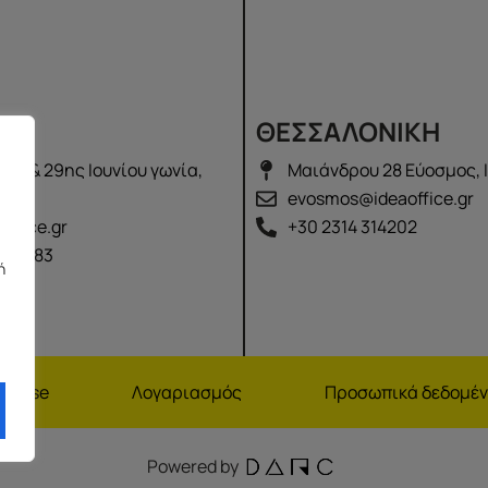
Σ
ΘΕΣΣΑΛΟΝΙΚΗ
λά & 29ης Ιουνίου γωνία,
Μαιάνδρου 28 Εύοσμος, 
2100
evosmos@ideaoffice.gr
office.gr
+30 2314 314202
 02583
ή
nchise
Λογαριασμός
Προσωπικά δεδομέ
Powered by