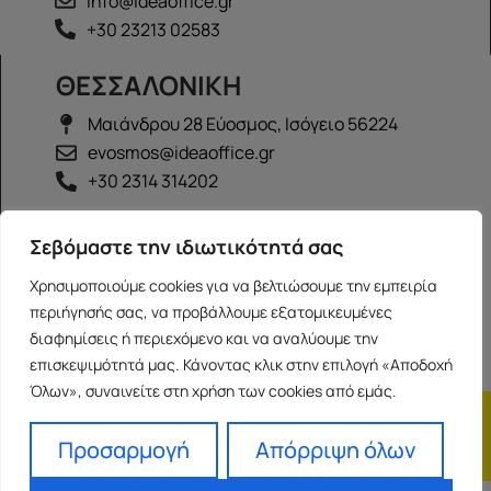
info@ideaoffice.gr
+30 23213 02583
ΘΕΣΣΑΛΟΝΙΚΗ
Μαιάνδρου 28 Εύοσμος, Ισόγειο 56224
evosmos@ideaoffice.gr
+30 2314 314202
ΙΩΑΝΝΙΝΑ
Σεβόμαστε την ιδιωτικότητά σας
Γεώργιου Καραϊσκάκη 38, Ισόγειο 45444
Χρησιμοποιούμε cookies για να βελτιώσουμε την εμπειρία
ioannina@ideaoffice.gr
περιήγησής σας, να προβάλλουμε εξατομικευμένες
+30 26516 08616
διαφημίσεις ή περιεχόμενο και να αναλύουμε την
επισκεψιμότητά μας. Κάνοντας κλικ στην επιλογή «Αποδοχή
Όλων», συναινείτε στη χρήση των cookies από εμάς.
Η εταιρία
Προσωπικά δεδομένα
Franchise
Όροι Χρήσης
Προσαρμογή
Απόρριψη όλων