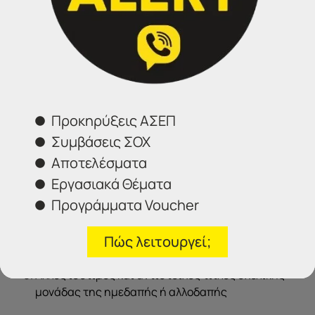
οποιασδήποτε ειδικότητας του τομέα
Χρηματοπιστωτικών και Διοικητικών Υπηρεσιών
(πρώην Οικονομίας και Διοίκησης)
Πτυχίο Β΄ κύκλου Σπουδών Τεχνικού
Επαγγελματικού Εκπαιδευτηρίου (ΤΕΕ),
ανεξάρτητα από ειδικότητα
Πτυχίο Α΄ κύκλου Σπουδών Τεχνικού
Προκηρύξεις ΑΣΕΠ
Επαγγελματικού Εκπαιδευτηρίου (ΤΕΕ)
οποιασδήποτε ειδικότητας του τομέα Οικονομίας
Συμβάσεις ΣΟΧ
και Διοίκησης
Αποτελέσματα
Απολυτήριος τίτλος Ενιαίου Λυκείου
Εργασιακά Θέματα
Απολυτήριος Τίτλος Ενιαίου Πολυκλαδικού
Προγράμματα Voucher
Λυκείου, ανεξάρτητα από κλάδο ή ειδικότητα
Απολυτήριος Τίτλος Τεχνικού Επαγγελματικού
Πώς λειτουργεί;
Λυκείου, ανεξάρτητα από ειδικότητα
Λυκείου Γενικής Κατεύθυνσης
Άλλος ισότιμος και αντίστοιχος τίτλος σχολικής
μονάδας της ημεδαπής ή αλλοδαπής