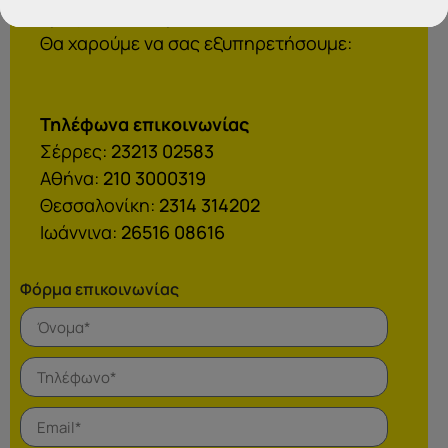
Γραφεία Εξυπηρέτησης Πολιτών.
Θα χαρούμε να σας εξυπηρετήσουμε:
Τηλέφωνα επικοινωνίας
Σέρρες:
23213 02583
Αθήνα:
210 3000319
Θεσσαλονίκη:
2314 314202
Ιωάννινα:
26516 08616
Φόρμα επικοινωνίας