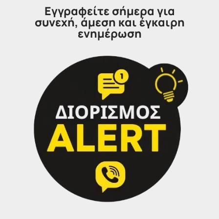
Εγγραφείτε σήμερα για
Θα χαρούμε να σας εξυπηρετήσουμε:
συνεχή, άμεση και έγκαιρη
ενημέρωση
Τηλέφωνα επικοινωνίας
Σέρρες:
23213 02583
Αθήνα:
210 3000319
Θεσσαλονίκη:
2314 314202
Ιωάννινα:
26516 08616
Φόρμα επικοινωνίας