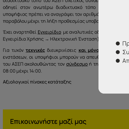
διαδικτυακό τόπο του ΑΣΕΠ σχετικός σύνδεσμος (βλ. λ
οδηγεί στον ανωτέρω διαδικτυακό τόπο της Γενικής 
υποψήφιος πρέπει να αναγράψει τον αριθμό του παραβόλου
παραβόλου μέχρι τη λήξη προθεσμίας υποβολής των ενστ
Έχει αναρτηθεί
Εγχειρίδιο
με αναλυτικές οδηγίες χρήσης
Εγχειρίδια Χρήσης → Ηλεκτρονική Ένσταση).
Πρ
Για τυχόν
τεχνικές
διευκρινίσεις
και μόνο
σχετικά με 
Συ
ενστάσεων, οι υποψήφιοι μπορούν να απευθύνονται στη
Απ
του ΑΣΕΠ ακολουθώντας τον
σύνδεσμο
ή τηλεφωνικά (213
08:00 μέχρι 14:00.
Αξιολογικοί πίνακες κατάταξης
Επικοινωνήστε μαζί μας