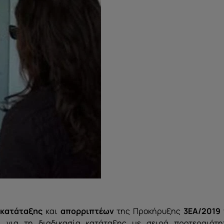
 κατάταξης
και
απορριπτέων
της Προκήρυξης
3ΕΑ/2019
)
για τη διαδικασία κατάταξης με σειρά προτεραιότη