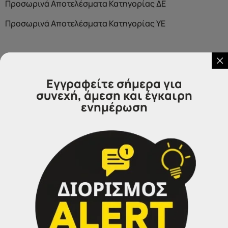
Προσωρινά Αποτελέσματα Κατηγορίας ΔΕ
Προσωρινά Αποτελέσματα Κατηγορίας ΥΕ
Εγγραφείτε σήμερα για
Επικοινωνήστε μαζί μας
συνεχή, άμεση και έγκαιρη
ενημέρωση
IDEA
Γραφεία Εξυπηρέτησης Πολιτών.
Θα χαρούμε να σας εξυπηρετήσουμε:
Τηλέφωνα επικοινωνίας
Σέρρες:
23213 02583
Αθήνα:
210 3000319