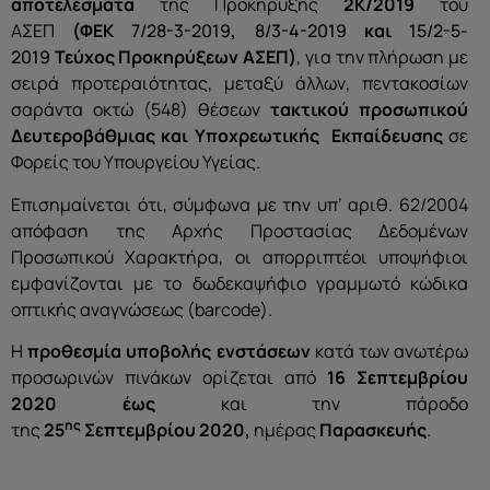
αποτελέσματα
της Προκήρυξης
2Κ/2019
του
ΑΣΕΠ
(ΦΕΚ
7/28-3-2019
,
8/3-4-2019
και
15/2-5-
2019
Τεύχος Προκηρύξεων ΑΣΕΠ)
, για την πλήρωση με
σειρά προτεραιότητας, μεταξύ άλλων, πεντακοσίων
σαράντα οκτώ (548) θέσεων
τακτικού προσωπικού
Δευτεροβάθμιας και Υποχρεωτικής Εκπαίδευσης
σε
Φορείς του Υπουργείου Υγείας.
Επισημαίνεται ότι, σύμφωνα με την υπ’ αριθ. 62/2004
απόφαση της Αρχής Προστασίας Δεδομένων
Προσωπικού Χαρακτήρα, οι απορριπτέοι υποψήφιοι
εμφανίζονται με το δωδεκαψήφιο γραμμωτό κώδικα
οπτικής αναγνώσεως (barcode).
H
προθεσμία υποβολής ενστάσεων
κατά των ανωτέρω
προσωρινών πινάκων ορίζεται από
16 Σεπτεμβρίου
2020
έως
και την πάροδο
ης
της
25
Σεπτεμβρίου
2020
,
ημέρας
Παρασκευής
.