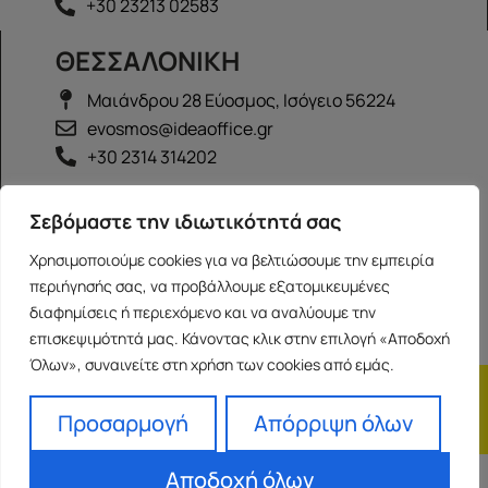
+30 23213 02583
ΘΕΣΣΑΛΟΝΙΚΗ
Μαιάνδρου 28 Εύοσμος, Ισόγειο 56224
evosmos@ideaoffice.gr
+30 2314 314202
ΙΩΑΝΝΙΝΑ
Σεβόμαστε την ιδιωτικότητά σας
Γεώργιου Καραϊσκάκη 38, Ισόγειο 45444
Χρησιμοποιούμε cookies για να βελτιώσουμε την εμπειρία
ioannina@ideaoffice.gr
περιήγησής σας, να προβάλλουμε εξατομικευμένες
+30 26516 08616
διαφημίσεις ή περιεχόμενο και να αναλύουμε την
επισκεψιμότητά μας. Κάνοντας κλικ στην επιλογή «Αποδοχή
Όλων», συναινείτε στη χρήση των cookies από εμάς.
Η εταιρία
Προσωπικά δεδομένα
Franchise
Όροι Χρήσης
Προσαρμογή
Απόρριψη όλων
Αποδοχή όλων