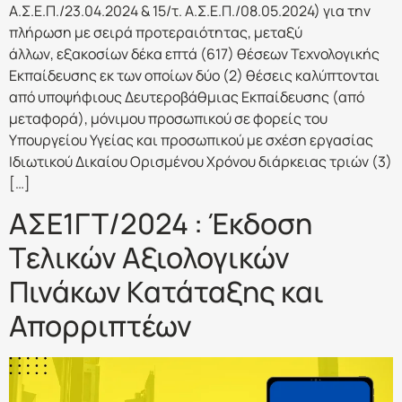
Α.Σ.Ε.Π./23.04.2024 & 15/τ. Α.Σ.Ε.Π./08.05.2024) για την
πλήρωση με σειρά προτεραιότητας, μεταξύ
άλλων, εξακοσίων δέκα επτά (617) θέσεων Τεχνολογικής
Εκπαίδευσης εκ των οποίων δύο (2) θέσεις καλύπτονται
από υποψήφιους Δευτεροβάθμιας Εκπαίδευσης (από
μεταφορά), μόνιμου προσωπικού σε φορείς του
Υπουργείου Υγείας και προσωπικού με σχέση εργασίας
Ιδιωτικού Δικαίου Ορισμένου Χρόνου διάρκειας τριών (3)
[…]
ΑΣΕ1ΓΤ/2024 : Έκδοση
Tελικών Αξιολογικών
Πινάκων Κατάταξης και
Απορριπτέων