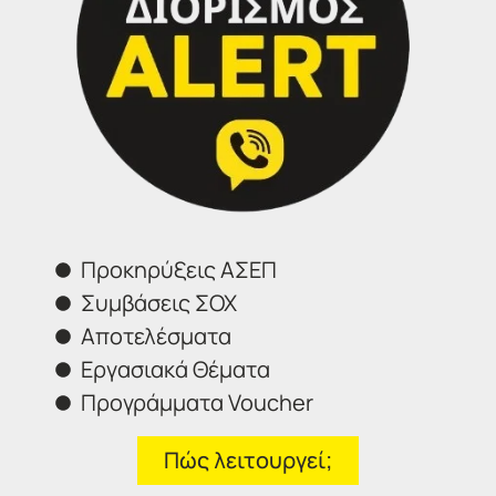
Γραφεία Εξυπηρέτησης Πολιτών.
Θα χαρούμε να σας εξυπηρετήσουμε:
Τηλέφωνα επικοινωνίας
Σέρρες:
23213 02583
Αθήνα:
210 3000319
Θεσσαλονίκη:
2314 314202
Ιωάννινα:
26516 08616
Προκηρύξεις ΑΣΕΠ
Συμβάσεις ΣΟΧ
Φόρμα επικοινωνίας
Αποτελέσματα
Εργασιακά Θέματα
Προγράμματα Voucher
Πώς λειτουργεί;