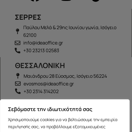
ΣΕΡΡΕΣ
Παύλου Μελά & 29ης Ιουνίου γωνία, Ισόγειο
62100
info@ideaoffice.gr
+30 23213 02583
ΘΕΣΣΑΛΟΝΙΚΗ
Μαιάνδρου 28 Εύοσμος, Ισόγειο 56224
evosmos@ideaoffice.gr
+30 2314 314202
ΙΩΑΝΝΙΝΑ
Σεβόμαστε την ιδιωτικότητά σας
Γεώργιου Καραϊσκάκη 38, Ισόγειο 45444
Χρησιμοποιούμε cookies για να βελτιώσουμε την εμπειρία
ioannina@ideaoffice.gr
περιήγησής σας, να προβάλλουμε εξατομικευμένες