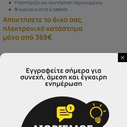
Υποστήριξη και συντήρηση περιεχομένου
Φιλικό σε κινητά & tablets
Αποκτήσετε το δικό σας
ηλεκτρονικό κατάστημα
μόνο από 369
€
[contact-form-7 id=”5643″ title=”contact”]
Εγγραφείτε σήμερα για
συνεχή, άμεση και έγκαιρη
ενημέρωση
Επικοινωνήστε μαζί μας
IDEA